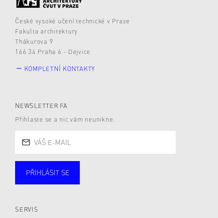
České vysoké učení technické v Praze
Fakulta architektury
Thákurova 9
166 34 Praha 6 - Dejvice
KOMPLETNÍ KONTAKTY
NEWSLETTER FA
Přihlaste se a nic vám neunikne.
PŘIHLÁSIT SE
Studující
Zaměstnané
Alumni
Veřejnost
Zájemce* kyně o studium
SERVIS