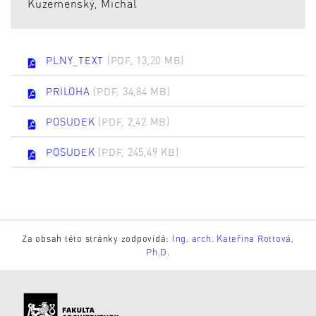
Kuzemenský, Michal
PLNY_TEXT
(PDF, 13,20 MB)
PRILOHA
(PDF, 34,84 MB)
POSUDEK
(PDF, 2,42 MB)
POSUDEK
(PDF, 245,49 KB)
Za obsah této stránky zodpovídá:
Ing. arch. Kateřina Rottová,
Ph.D.