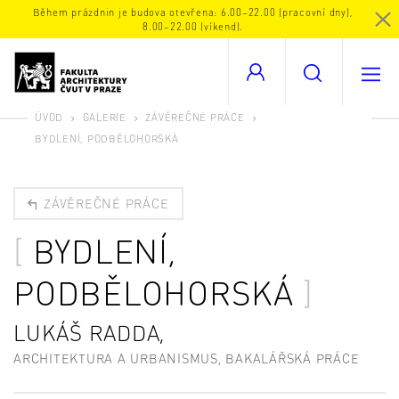
Během prázdnin je budova otevřena: 6.00–22.00 (pracovní dny),
8.00–22.00 (víkend).
ÚVOD
GALERIE
ZÁVĚREČNÉ PRÁCE
BYDLENÍ, PODBĚLOHORSKÁ
ZÁVĚREČNÉ PRÁCE
BYDLENÍ,
PODBĚLOHORSKÁ
LUKÁŠ RADDA,
ARCHITEKTURA A URBANISMUS, BAKALÁŘSKÁ PRÁCE