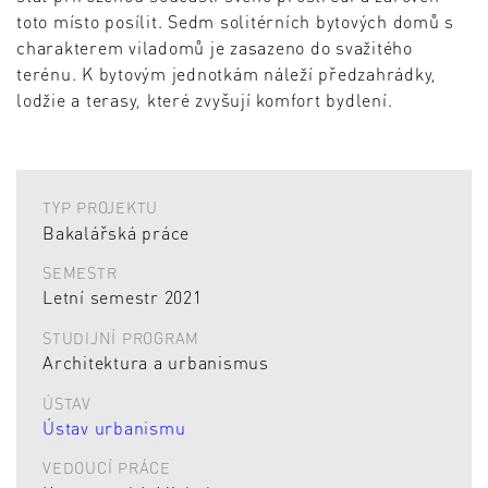
toto místo posílit. Sedm solitérních bytových domů s
charakterem viladomů je zasazeno do svažitého
terénu. K bytovým jednotkám náleží předzahrádky,
lodžie a terasy, které zvyšují komfort bydlení.
TYP PROJEKTU
Bakalářská práce
SEMESTR
Letní semestr 2021
STUDIJNÍ PROGRAM
Architektura a urbanismus
ÚSTAV
Ústav urbanismu
VEDOUCÍ PRÁCE