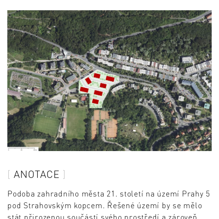
ANOTACE
Podoba zahradního města 21. století na území Prahy 5
pod Strahovským kopcem. Řešené území by se mělo
stát přirozenou součástí svého prostředí a zároveň