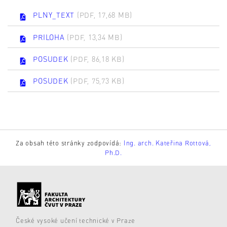
PLNY_TEXT
(PDF, 17,68 MB)
PRILOHA
(PDF, 13,34 MB)
POSUDEK
(PDF, 86,18 KB)
POSUDEK
(PDF, 75,73 KB)
Za obsah této stránky zodpovídá:
Ing. arch. Kateřina Rottová,
Ph.D.
České vysoké učení technické v Praze