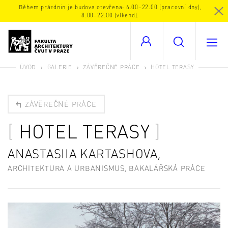
Během prázdnin je budova otevřena: 6.00–22.00 (pracovní dny),
8.00–22.00 (víkend).
ÚVOD
GALERIE
ZÁVĚREČNÉ PRÁCE
HOTEL TERASY
ZÁVĚREČNÉ PRÁCE
HOTEL TERASY
ANASTASIIA KARTASHOVA,
ARCHITEKTURA A URBANISMUS, BAKALÁŘSKÁ PRÁCE