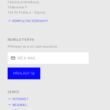
Fakulta architektury
Thákurova 9
166 34 Praha 6 - Dejvice
KOMPLETNÍ KONTAKTY
NEWSLETTER FA
Přihlaste se a nic vám neunikne.
PŘIHLÁSIT SE
Studující
Zaměstnané
Alumni
Veřejnost
Zájemce* kyně o studium
SERVIS
INTRANET
WEBMAIL