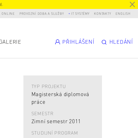
).
L ONLINE
PROVOZNÍ DOBA A SLUŽBY
IT SYSTÉMY
KONTAKTY
ENGLISH
GALERIE
PŘIHLÁŠENÍ
HLEDÁNÍ
TYP PROJEKTU
Magisterská diplomová
práce
SEMESTR
Zimní semestr 2011
STUDIJNÍ PROGRAM