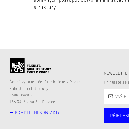
štruktúry.
NEWSLETTER
České vysoké učení technické v Praze
Přihlaste se
Fakulta architektury
Thákurova 9
166 34 Praha 6 - Dejvice
KOMPLETNÍ KONTAKTY
PŘIHLÁSI
Studují