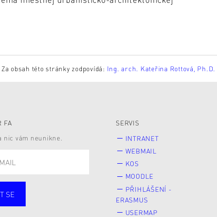
Za obsah této stránky zodpovídá:
Ing. arch. Kateřina Rottová, Ph.D.
 FA
SERVIS
 a nic vám neunikne.
INTRANET
WEBMAIL
KOS
MOODLE
PŘIHLÁŠENÍ -
T SE
ERASMUS
cí
Zaměstnané
USERMAP