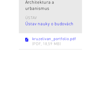
Architektura a
urbanismus
ÚSTAV
Ústav nauky o budovách
kruzelivan_portfolio.pdf
(PDF, 18,59 MB)