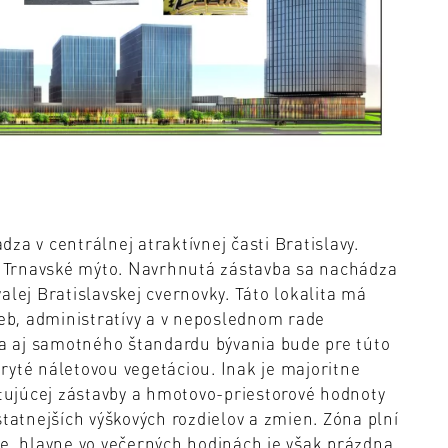
a v centrálnej atraktívnej časti Bratislavy.
 Trnavské mýto. Navrhnutá zástavba sa nachádza
alej Bratislavskej cvernovky. Táto lokalita má
ieb, administratívy a v neposlednom rade
u a aj samotného štandardu bývania bude pre túto
ryté náletovou vegetáciou. Inak je majoritne
stujúcej zástavby a hmotovo-priestorové hodnoty
statnejších výškových rozdielov a zmien. Zóna plní
ie, hlavne vo večerných hodinách je však prázdna