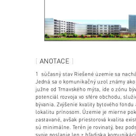
ANOTACE
1 súčasný stav Riešené územie sa nachádz
Jedná sa o komunikačný uzol známy ako
južne od Trnavského mýta, ide o zónu býv
potenciál rozvoja vo sfére obchodu, služ
bývania. Zvýšenie kvality bytového fond
lokalitu prínosom. Územie je mierne pok
zastavané, avšak priestorová kvalita exi
sú minimálne. Terén je rovinatý, bez pod
svoje poslanie len z hľadiska komunikác