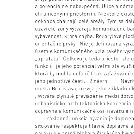
a potenciálne nebezpečná. Ulice a náme
ohraničenými priestormi. Niektoré exist
dokonca chátrajú celé areály. Tým sa ďale
uzavreté zóny vytvárajú komunikačné bari
vybavenosť, ktorá chýba. Rozptylové plo
orientačné prvky. Nie je definovaná výra
územie komunikačného uzla takého význ
„upratala“. Celkovo je teda priestor zle
funkciu ,je jeho potenciál veľmi zle využi
ktorá by mohla odľahčiť tak zaťažované ú
jeho jednotlivé časti. 2 návrh Návrh 
mesta Bratislava, rozvíja jeho základnú
, vytvára plynulé previazanie medzi d
urbanisticko-architektonická koncepcia 
dopravné a komunikačné osi, naväzuje na
Základná funkcia bývania je doplnená 
situovanie rešpektuje hlavné dopravné 
naväzuje vlastná bloková štruktúra býv