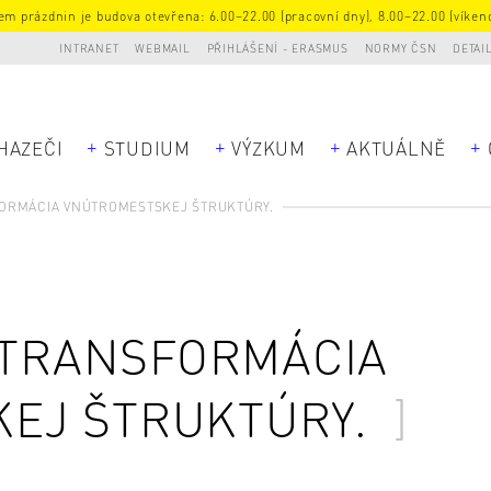
m prázdnin je budova otevřena: 6.00–22.00 (pracovní dny), 8.00–22.00 (víkend
INTRANET
WEBMAIL
PŘIHLÁŠENÍ - ERASMUS
NORMY ČSN
DETAI
HAZEČI
STUDIUM
VÝZKUM
AKTUÁLNĚ
FORMÁCIA VNÚTROMESTSKEJ ŠTRUKTÚRY.
 TRANSFORMÁCIA
EJ ŠTRUKTÚRY.