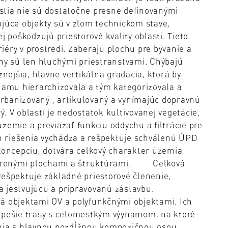
stia nie sú dostatočne presne definovanými
ujúce objekty sú v zlom technickom stave,
j poškodzujú priestorové kvality oblasti. Tieto
éry v prostredí. Zaberajú plochu pre bývanie a
chy sú len hluchými priestranstvami. Chýbajú
znejšia, hlavne vertikálna gradácia, ktorá by
amu hierarchizovala a tým kategorizovala a
 urbanizovaný , artikulovaný a vynímajúc dopravnú
tý. V oblasti je nedostatok kultivovanej vegetácie,
zemie a previazať funkciu oddychu a filtrácie pre
riešenia vychádza a rešpektuje schválenú ÚPD
 koncepciu, dotvára celkový charakter územia
otvorenými plochami a štruktúrami. Celková
rešpektuje základné priestorové členenie,
 jestvujúcu a pripravovanú zástavbu.
objektami OV a polyfunkčnými objektami. Ich
a pešie trasy s celomestkým výynamom, na ktoré
ania s hlavnou pozdĺžnou kompozičnou osou,