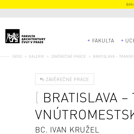
Běhe
FAKULTA
UC
ÚVOD
GALERIE
ZÁVĚREČNÉ PRÁCE
BRATISLAVA – TRANS
ZÁVĚREČNÉ PRÁCE
BRATISLAVA –
VNÚTROMESTSK
BC. IVAN KRUŽEL