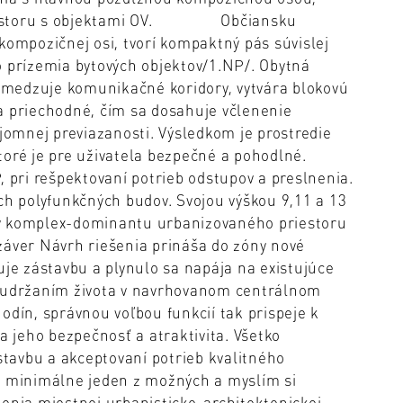
priestoru s objektami OV. Občiansku
kompozičnej osi, tvorí kompaktný pás súvislej
o prízemia bytových objektov/1.NP/. Obytná
medzuje komunikačné koridory, vytvára blokovú
a priechodné, čím sa dosahuje včlenenie
ájomnej previazanosti. Výsledkom je prostredie
toré je pre uživatela bezpečné a pohodlné.
, pri rešpektovaní potrieb odstupov a preslnenia.
ch polyfunkčných budov. Svojou výškou 9,11 a 13
ný komplex-dominantu urbanizovaného priestoru
áver Návrh riešenia prináša do zóny nové
uje zástavbu a plynulo sa napája na existujúce
, udržaním života v navrhovanom centrálnom
odín, správnou voľbou funkcií tak prispeje k
a jeho bezpečnosť a atraktivita. Všetko
tavbu a akceptovaní potrieb kvalitného
e minimálne jeden z možných a myslím si
nenia miestnej urbanisticko-architektonickej