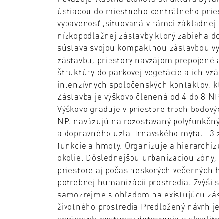
ústiacou do miestneho centrálneho 
vybavenosť ,situovaná v rámci základnej 
nízkopodlažnej zástavby ktorý zabieha d
sústava svojou kompaktnou zástavbou vy
zástavbu, priestory navzájom prepojené 
štruktúry do parkovej vegetácie a ich vz
intenzívnych spoločenských kontaktov, k
Zástavba je výškovo členená od 4 do 8 NP
Výškovo graduje v priestore troch bodový
NP. naväzujú na rozostavaný polyfunkč
a dopravného uzla-Trnavského mýta. 3 z
funkcie a hmoty. Organizuje a hierarchiz
okolie. Dôslednejšou urbanizáciou zóny
priestore aj počas neskorých večerných h
potrebnej humanizácii prostredia. Zvýši s
samozrejme s ohľadom na existujúcu zás
životného prostredia Predložený návrh j
správnych postupov dotvorenia a skvalit