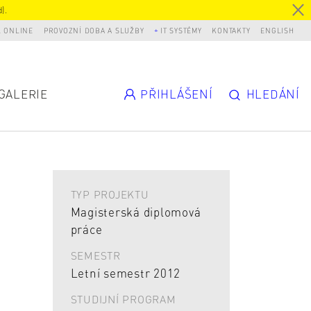
).
L ONLINE
PROVOZNÍ DOBA A SLUŽBY
IT SYSTÉMY
KONTAKTY
ENGLISH
GALERIE
PŘIHLÁŠENÍ
HLEDÁNÍ
TYP PROJEKTU
Magisterská diplomová
práce
SEMESTR
Letní semestr 2012
STUDIJNÍ PROGRAM