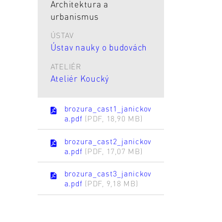
Architektura a
urbanismus
ÚSTAV
Ústav nauky o budovách
ATELIÉR
Ateliér Koucký
brozura_cast1_janickov
a.pdf
(PDF, 18,90 MB)
brozura_cast2_janickov
a.pdf
(PDF, 17,07 MB)
brozura_cast3_janickov
a.pdf
(PDF, 9,18 MB)