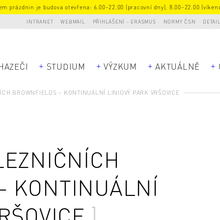
m prázdnin je budova otevřena: 6.00–22.00 (pracovní dny), 8.00–22.00 (víkend
INTRANET
WEBMAIL
PŘIHLÁŠENÍ - ERASMUS
NORMY ČSN
DETAI
HAZEČI
STUDIUM
VÝZKUM
AKTUÁLNĚ
ÍCH BROWNFIELDS – KONTINUÁLNÍ LINIOVÝ PARK VRŠOVICE
LEZNIČNÍCH
– KONTINUÁLNÍ
VRŠOVICE