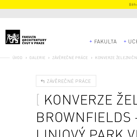
Běhe
FAKULTA
UC
ÚVOD
GALERIE
ZÁVĚREČNÉ PRÁCE
KONVERZE ŽELEZNIČN
ZÁVĚREČNÉ PRÁCE
KONVERZE ŽE
BROWNFIELDS 
LINIOVÝ PARK 