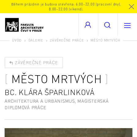
Během prázdnin je budova otevřena: 6.00–22.00 (pracovní dny),
8.00–22.00 (víkend).
ÚVOD
GALERIE
ZÁVĚREČNÉ PRÁCE
MĚSTO MRTVÝCH
ZÁVĚREČNÉ PRÁCE
MĚSTO MRTVÝCH
BC. KLÁRA ŠPARLINKOVÁ
ARCHITEKTURA A URBANISMUS, MAGISTERSKÁ
DIPLOMOVÁ PRÁCE