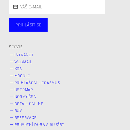
PŘIHLÁSIT SE
Studující
Zaměstnané
Alumni
Veřejnost
Zájemce* kyně o studium
SERVIS
INTRANET
WEBMAIL
KOS
MOODLE
PŘIHLÁŠENÍ - ERASMUS
USERMAP
NORMY ČSN
DETAIL ONLINE
RUV
REZERVACE
PROVOZNÍ DOBA A SLUŽBY