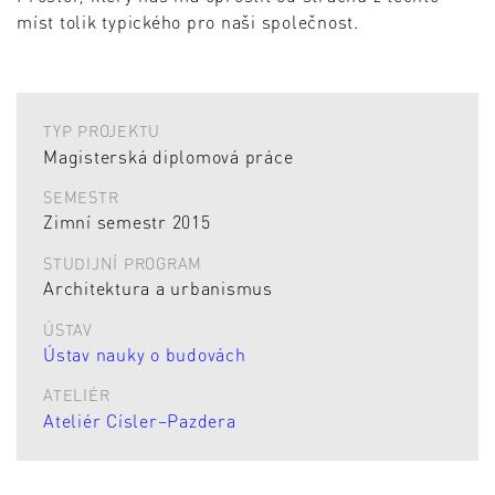
míst tolik typického pro naši společnost.
TYP PROJEKTU
Magisterská diplomová práce
SEMESTR
Zimní semestr 2015
STUDIJNÍ PROGRAM
Architektura a urbanismus
ÚSTAV
Ústav nauky o budovách
ATELIÉR
Ateliér Císler–Pazdera