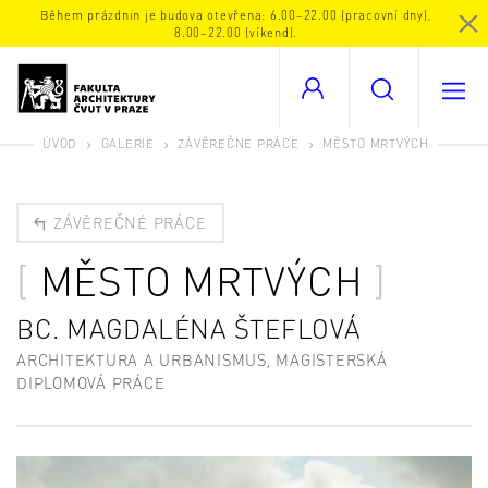
Během prázdnin je budova otevřena: 6.00–22.00 (pracovní dny),
8.00–22.00 (víkend).
ÚVOD
GALERIE
ZÁVĚREČNÉ PRÁCE
MĚSTO MRTVÝCH
ZÁVĚREČNÉ PRÁCE
MĚSTO MRTVÝCH
BC. MAGDALÉNA ŠTEFLOVÁ
ARCHITEKTURA A URBANISMUS, MAGISTERSKÁ
DIPLOMOVÁ PRÁCE