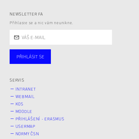
NEWSLETTER FA
Přihlaste se a nic vám neunikne.
PŘIHLÁSIT SE
Studující
Zaměstnané
Alumni
Veřejnost
Zájemce* kyně o studium
SERVIS
INTRANET
WEBMAIL
KOS
MOODLE
PŘIHLÁŠENÍ - ERASMUS
USERMAP
NORMY ČSN