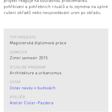
projekt reaguje na současnou problematiku
pohřbívání a pohřebních rituálů a to zejména na úplné
rušení obřadů nebo nevyzvedávání uren po obřadu.
TYP PROJEKTU
Magisterská diplomová práce
SEMESTR
Zimní semestr 2015
STUDIJNÍ PROGRAM
Architektura a urbanismus
ÚSTAV
Ústav nauky o budovách
ATELIÉR
Ateliér Císler–Pazdera