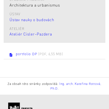
Architektura a urbanismus
ÚSTAV
Ústav nauky o budovách
ATELIÉR
Ateliér Císler–Pazdera
portfolio DP
(PDF, 6,55 MB)
Za obsah této stránky zodpovídá:
Ing. arch. Kateřina Rottová,
Ph.D.