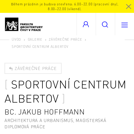
Během prázdnin je budova otevřena: 6.00–22.00 (pracovní dny),
8.00–22.00 (víkend).
ÚVOD
GALERIE
ZÁVĚREČNÉ PRÁCE
SPORTOVNÍ CENTRUM ALBERTOV
ZÁVĚREČNÉ PRÁCE
SPORTOVNÍ CENTRUM
ALBERTOV
BC. JAKUB HOFFMANN
ARCHITEKTURA A URBANISMUS, MAGISTERSKÁ
DIPLOMOVÁ PRÁCE