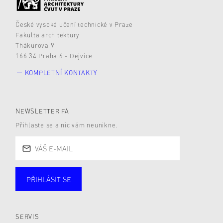
České vysoké učení technické v Praze
Fakulta architektury
Thákurova 9
166 34 Praha 6 - Dejvice
KOMPLETNÍ KONTAKTY
NEWSLETTER FA
Přihlaste se a nic vám neunikne.
PŘIHLÁSIT SE
Studující
Zaměstnané
Alumni
Veřejnost
Zájemce* kyně o studium
SERVIS