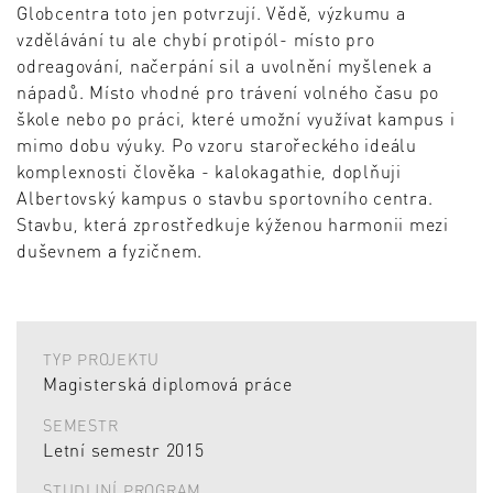
Globcentra toto jen potvrzují. Vědě, výzkumu a
vzdělávání tu ale chybí protipól- místo pro
odreagování, načerpání sil a uvolnění myšlenek a
nápadů. Místo vhodné pro trávení volného času po
škole nebo po práci, které umožní využívat kampus i
mimo dobu výuky. Po vzoru starořeckého ideálu
komplexnosti člověka - kalokagathie, doplňuji
Albertovský kampus o stavbu sportovního centra.
Stavbu, která zprostředkuje kýženou harmonii mezi
duševnem a fyzičnem.
TYP PROJEKTU
Magisterská diplomová práce
SEMESTR
Letní semestr 2015
STUDIJNÍ PROGRAM