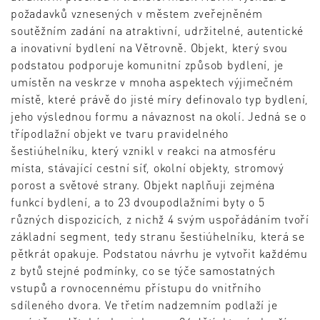
požadavků vznesených v městem zveřejněném
soutěžním zadání na atraktivní, udržitelné, autentické
a inovativní bydlení na Větrovně. Objekt, který svou
podstatou podporuje komunitní způsob bydlení, je
umístěn na veskrze v mnoha aspektech výjimečném
místě, které právě do jisté míry definovalo typ bydlení,
jeho výslednou formu a návaznost na okolí. Jedná se o
třípodlažní objekt ve tvaru pravidelného
šestiúhelníku, který vznikl v reakci na atmosféru
místa, stávající cestní síť, okolní objekty, stromový
porost a světové strany. Objekt naplňuji zejména
funkcí bydlení, a to 23 dvoupodlažními byty o 5
různých dispozicích, z nichž 4 svým uspořádáním tvoří
základní segment, tedy stranu šestiúhelníku, která se
pětkrát opakuje. Podstatou návrhu je vytvořit každému
z bytů stejné podmínky, co se týče samostatných
vstupů a rovnocennému přístupu do vnitřního
sdíleného dvora. Ve třetím nadzemním podlaží je