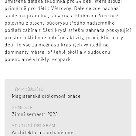
umístěna dětská skupinka pro 24 dětí, která slouží
primárně pro děti z Větrovny. Dále se zde nachází
společná prádelna, sušárna a klubovna. Více než
polovinu z plochy půdorysu třetího nadzemního
podlaží zabírá z části krytá střešní zahrada poskytující
prostor a klid na společné aktivity, práci, klid a hry
dětí. To vše za možnosti krásných výhledů na
dominanty města, přilehlé okolí a v budoucnu
potenciálně vzniklý lesopark.
TYP PROJEKTU
Magisterská diplomová práce
SEMESTR
Zimní semestr 2023
STUDIJNÍ PROGRAM
Architektura a urbanismus