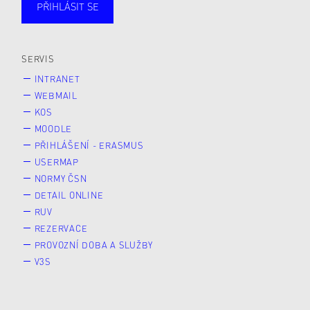
PŘIHLÁSIT SE
Studující
Zaměstnané
Alumni
Veřejnost
Zájemce* kyně o studium
SERVIS
INTRANET
WEBMAIL
KOS
MOODLE
PŘIHLÁŠENÍ - ERASMUS
USERMAP
NORMY ČSN
DETAIL ONLINE
RUV
REZERVACE
PROVOZNÍ DOBA A SLUŽBY
V3S