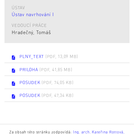
ÚSTAV
Ústav navrhování I
VEDOUCÍ PRÁCE
Hradečný, Tomáš
PLNY_TEXT
(PDF, 13,09 MB)
PRILOHA
(PDF, 41,85 MB)
POSUDEK
(PDF, 74,05 KB)
POSUDEK
(PDF, 47,34 KB)
Za obsah této stránky zodpovídá:
Ing. arch. Kateřina Rottová,