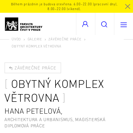
Během prázdnin je budova otevřena: 6.00–22.00 (pracovní dny),
8.00–22.00 (víkend).
ÚVOD
GALERIE
ZÁVĚREČNÉ PRÁCE
OBYTNÝ KOMPLEX VĚTROVNA
ZÁVĚREČNÉ PRÁCE
OBYTNÝ KOMPLEX
VĚTROVNA
HANA PETELOVÁ,
ARCHITEKTURA A URBANISMUS, MAGISTERSKÁ
DIPLOMOVÁ PRÁCE