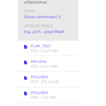
urbanismus
ÚSTAV
Ústav navrhování II
VEDOUCÍ PRÁCE
Ing. arch. Josef Mádr
PLNY_TEXT
(PDF, 45,49 MB)
PRILOHA
(PDF, 44,93 MB)
POSUDEK
(PDF, 375,68 KB)
POSUDEK
(PDF, 1,36 MB)