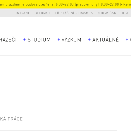
m prázdnin je budova otevřena: 6.00–22.00 (pracovní dny), 8.00–22.00 (víkend
INTRANET
WEBMAIL
PŘIHLÁŠENÍ - ERASMUS
NORMY ČSN
DETAI
HAZEČI
STUDIUM
VÝZKUM
AKTUÁLNĚ
SKÁ PRÁCE