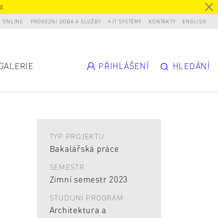
).
L ONLINE
PROVOZNÍ DOBA A SLUŽBY
IT SYSTÉMY
KONTAKTY
ENGLISH
GALERIE
PŘIHLÁŠENÍ
HLEDÁNÍ
TYP PROJEKTU
Bakalářská práce
SEMESTR
Zimní semestr 2023
STUDIJNÍ PROGRAM
Architektura a