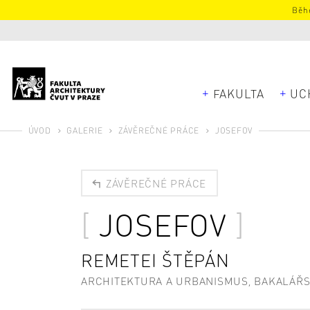
Běhe
FAKULTA
UC
ÚVOD
GALERIE
ZÁVĚREČNÉ PRÁCE
JOSEFOV
ZÁVĚREČNÉ PRÁCE
JOSEFOV
REMETEI ŠTĚPÁN
ARCHITEKTURA A URBANISMUS, BAKALÁŘ