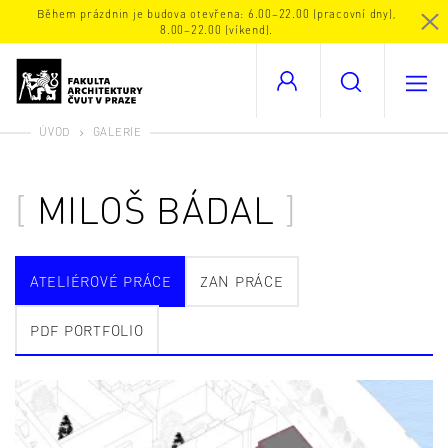
Během prázdnin je budova otevřena: 6.00–22.00 (pracovní dny),
8.00–22.00 (víkend).
ÚVOD
GALERIE
MILOŠ BÁDAL
ATELIÉROVÉ PRÁCE
ZAN PRÁCE
PDF PORTFOLIO