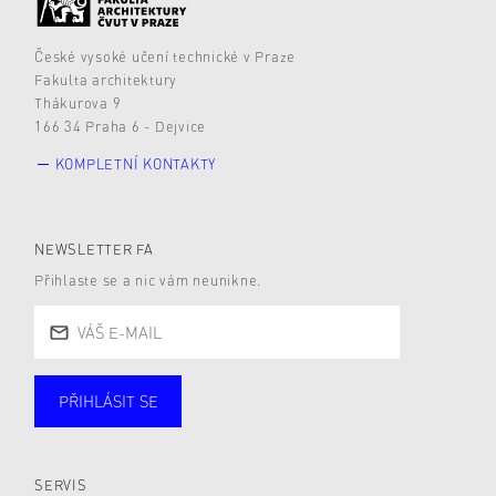
České vysoké učení technické v Praze
Fakulta architektury
Thákurova 9
166 34 Praha 6 - Dejvice
KOMPLETNÍ KONTAKTY
NEWSLETTER FA
Přihlaste se a nic vám neunikne.
PŘIHLÁSIT SE
Studující
Zaměstnané
Alumni
Veřejnost
Zájemce* kyně o studium
SERVIS