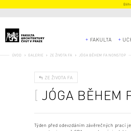
Běhe
FAKULTA
UC
ÚVOD
GALERIE
ZE ŽIVOTA FA
JÓGA BĚHEM FA NONSTOP
ZE ŽIVOTA FA
JÓGA BĚHEM 
Týden před odevzdáním závěrečných prací je v