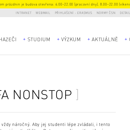
m prázdnin je budova otevřena: 6.00–22.00 (pracovní dny), 8.00–22.00 (víkend
INTRANET
WEBMAIL
PŘIHLÁŠENÍ - ERASMUS
NORMY ČSN
DETAI
HAZEČI
STUDIUM
VÝZKUM
AKTUÁLNĚ
FA NONSTOP
ždy náročný. Aby jej studenti lépe zvládali, i tento