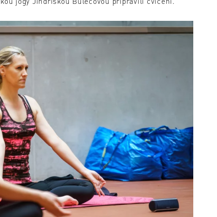
kou jógy Jindřiškou Bulecovou připravili cvičení.