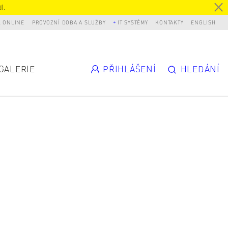
).
L ONLINE
PROVOZNÍ DOBA A SLUŽBY
IT SYSTÉMY
KONTAKTY
ENGLISH
GALERIE
PŘIHLÁŠENÍ
HLEDÁNÍ