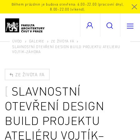
Během prázdnin je budova otevřena: 6.00–22.00 (pracovní dny),
8.00–22.00 (víkend).
ÚVOD
GALERIE
ZE ŽIVOTA FA
SLAVNOSTNÍ OTEVŘENÍ DESIGN BUILD PROJEKTU ATELIÉRU
VOJTÍK–ZÁHORA
ZE ŽIVOTA FA
SLAVNOSTNÍ
OTEVŘENÍ DESIGN
BUILD PROJEKTU
ATELIÉRU VOJTÍK–