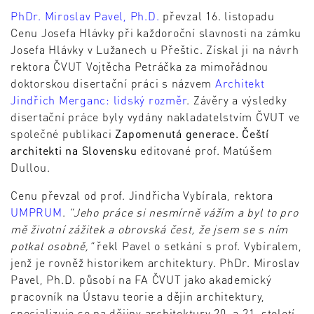
PhDr. Miroslav Pavel, Ph.D.
převzal 16. listopadu
Cenu Josefa Hlávky při každoroční slavnosti na zámku
Josefa Hlávky v Lužanech u Přeštic. Získal ji na návrh
rektora ČVUT Vojtěcha Petráčka za mimořádnou
doktorskou disertační práci s názvem
Architekt
Jindřich Merganc: lidský rozměr
. Závěry a výsledky
disertační práce byly vydány nakladatelstvím ČVUT ve
společné publikaci
Zapomenutá generace. Čeští
architekti na Slovensku
editované prof. Matúšem
Dullou.
Cenu převzal od prof. Jindřicha Vybírala, rektora
UMPRUM
.
"Jeho práce si nesmírně vážím a byl to pro
mě životní zážitek a obrovská čest, že jsem se s ním
potkal osobně,"
řekl Pavel o setkání s prof. Vybíralem,
jenž je rovněž historikem architektury. PhDr. Miroslav
Pavel, Ph.D. působí na FA ČVUT jako akademický
pracovník na Ústavu teorie a dějin architektury,
specializuje se na dějiny architektury 20. a 21. století