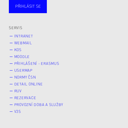
PŘIHLÁSIT SE
Studující
Zaměstnané
Alumni
Veřejnost
Zájemce* kyně o studium
SERVIS
INTRANET
WEBMAIL
KOS
MOODLE
PŘIHLÁŠENÍ - ERASMUS
USERMAP
NORMY ČSN
DETAIL ONLINE
RUV
REZERVACE
PROVOZNÍ DOBA A SLUŽBY
V3S