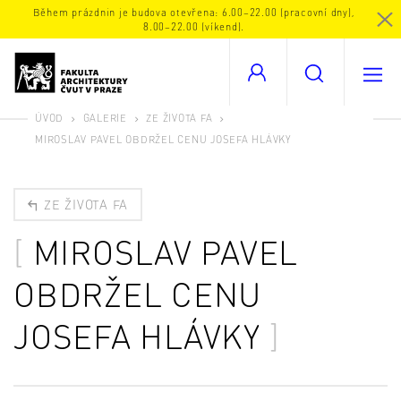
Během prázdnin je budova otevřena: 6.00–22.00 (pracovní dny),
8.00–22.00 (víkend).
ÚVOD
GALERIE
ZE ŽIVOTA FA
MIROSLAV PAVEL OBDRŽEL CENU JOSEFA HLÁVKY
ZE ŽIVOTA FA
MIROSLAV PAVEL
OBDRŽEL CENU
JOSEFA HLÁVKY