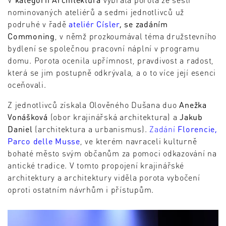
nominovaných ateliérů a sedmi jednotlivců už
podruhé v řadě
ateliér Císler
, se zadáním
Commoning
, v němž prozkoumával téma družstevního
bydlení se společnou pracovní náplní v programu
domu. Porota ocenila upřímnost, pravdivost a radost,
která se jim postupně odkrývala, a o to více její esenci
oceňovali.
Z jednotlivců získala Olověného Dušana duo
Anežka
Vonášková
(obor krajinářská architektura) a
Jakub
Daniel
(architektura a urbanismus).
Zadání
Florencie,
Parco delle Musse
, ve kterém navraceli kulturně
bohaté město svým občanům za pomoci odkazování na
antické tradice. V tomto propojení krajinářské
architektury a architektury viděla porota vybočení
oproti ostatním návrhům i přístupům.