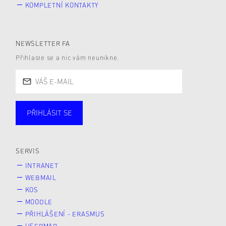
KOMPLETNÍ KONTAKTY
NEWSLETTER FA
Přihlaste se a nic vám neunikne.
PŘIHLÁSIT SE
Studující
Zaměstnané
Alumni
Veřejnost
Zájemce* kyně o studium
SERVIS
INTRANET
WEBMAIL
KOS
MOODLE
PŘIHLÁŠENÍ - ERASMUS
USERMAP