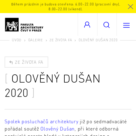
Během prázdnin je budova otevřena: 6.00–22.00 (pracovní dny),
8.00–22.00 (víkend).
ÚVOD
GALERIE
ZE ŽIVOTA FA
OLOVĚNÝ DUŠAN 2020
ZE ŽIVOTA FA
OLOVĚNÝ DUŠAN
2020
Spolek posluchačů architektury
již po sedmadvacáté
pořádal soutěž
Olověný Dušan
, při které odborná
nezávislá porota hledá v kategoriích design a