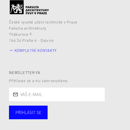
České vysoké učení technické v Praze
Fakulta architektury
Thákurova 9
166 34 Praha 6 - Dejvice
KOMPLETNÍ KONTAKTY
NEWSLETTER FA
Přihlaste se a nic vám neunikne.
PŘIHLÁSIT SE
Studující
Zaměstnané
Alumni
Veřejnost
Zájemce* kyně o studium