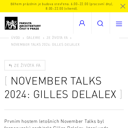
Během prázdnin je budova otevřena: 6.00–22.00 (pracovní dny),
8.00–22.00 (víkend).
ÚVOD
GALERIE
ZE ŽIVOTA FA
NOVEMBER TALKS 2024: GILLES DELALEX
ZE ŽIVOTA FA
NOVEMBER TALKS
2024: GILLES DELALEX
Prvním hostem letošních November Talks byl
francouzský architekt Gilles Delalex, který vede