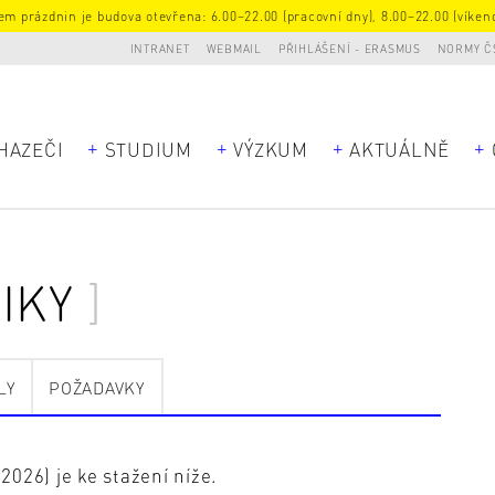
m prázdnin je budova otevřena: 6.00–22.00 (pracovní dny), 8.00–22.00 (víkend
INTRANET
WEBMAIL
PŘIHLÁŠENÍ - ERASMUS
NORMY Č
HAZEČI
STUDIUM
VÝZKUM
AKTUÁLNĚ
IKY
LY
POŽADAVKY
026) je ke stažení níže.