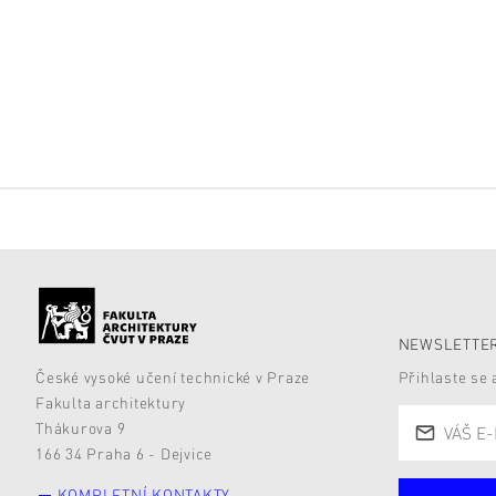
NEWSLETTER
České vysoké učení technické v Praze
Přihlaste se
Fakulta architektury
Thákurova 9
166 34 Praha 6 - Dejvice
KOMPLETNÍ KONTAKTY