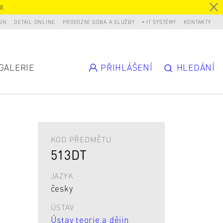
).
SN
DETAIL ONLINE
PROVOZNÍ DOBA A SLUŽBY
IT SYSTÉMY
KONTAKTY
GALERIE
PŘIHLÁŠENÍ
HLEDÁNÍ
KÓD PŘEDMĚTU
513DT
JAZYK
česky
ÚSTAV
Ústav teorie a dějin