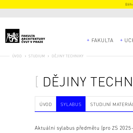
Běhe
FAKULTA
UC
ÚVOD
STUDIUM
DĚJINY TECHNIKY
DĚJINY TECHN
ÚVOD
SYLABUS
STUDIJNÍ MATERIÁ
Aktuální sylabus předmětu (pro ZS 2025-2