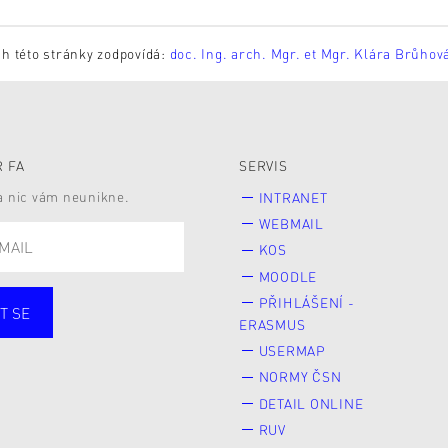
h této stránky zodpovídá:
doc. Ing. arch. Mgr. et Mgr. Klára Brůhov
 FA
SERVIS
 a nic vám neunikne.
INTRANET
WEBMAIL
KOS
MOODLE
PŘIHLÁŠENÍ -
T SE
ERASMUS
cí
Zaměstnané
USERMAP
Veřejnost
NORMY ČSN
e* kyně o studium
DETAIL ONLINE
RUV