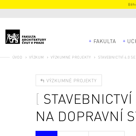
Běhe
FAKULTA
UC
ÚVOD
VÝZKUM
VÝZKUMNÉ PROJEKTY
STAVEBNICTVÍ 4.0 
VÝZKUMNÉ PROJEKTY
STAVEBNICTVÍ
NA DOPRAVNÍ S