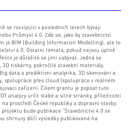
 se rozvíjející v posledních letech bývají
ebo Průmysl 4.0. Zdá se, jako by stavebnictví
m je BIM (Building Information Modelling), ale to
telství 4.0. Ostatní témata, pokud nejsou úplně
sto je důležité se jimi zabývat. Jedná se
, 3D tiskárny, pokročilé stavební materiály,
ig data a prediktivní analytika, 3D skenování a
y, spolupráce přes cloud (spolupráce v reálném
jovací zařízení. Cílem grantu je popsat tuto
analýzy určit slabé a silné stránky, příležitosti
 na prostředí České republiky a dopravní stavby.
rojektu bude publikace "Stavebnictví 4.0 se
u shrnuty dílčí výsledky publikované na