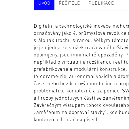
ÚVOD
ŘEŠITELÉ
PUBLIKACE
Digitální a technologické inovace mohutně
označovány jako 4. průmyslová revoluce n
stálo tak trochu stranou. Velkým témate
je jen jedna ze složek uvažovaného Stavi
opomíjeny, jsou minimálně upozaděny. Pře
například o virtuální a rozšířenou realitu
prefabrikované a modulární konstrukce, B
fotogrametrie, autonomní vozidla a dron
čase) nebo bezdrátový monitoring a propo
problematiku komplexně a za pomocí SWOT 
a hrozby jednotlivých částí se zaměřením
Závěrečným výstupem tohoto dvouletého p
zaměřením na dopravní stavby", kde budo
konferencích a v časopisech.