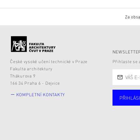
Za obsa
NEWSLETTER
České vysoké učení technické v Praze
Přihlaste se
Fakulta architektury
Thákurova 9
166 34 Praha 6 - Dejvice
KOMPLETNÍ KONTAKTY
PŘIHLÁSI
Studují
Alumni
Zájemc