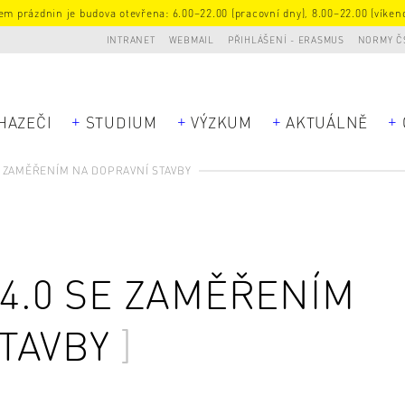
m prázdnin je budova otevřena: 6.00–22.00 (pracovní dny), 8.00–22.00 (víkend
INTRANET
WEBMAIL
PŘIHLÁŠENÍ - ERASMUS
NORMY Č
HAZEČI
STUDIUM
VÝZKUM
AKTUÁLNĚ
SE ZAMĚŘENÍM NA DOPRAVNÍ STAVBY
 4.0 SE ZAMĚŘENÍM
TAVBY