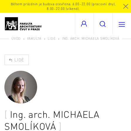
Během prázdnin je budova otevřena: 6.00–22.00 (pracovní dny),
8.00–22.00 (víkend).
ÚVOD
FAKULTA
LIDÉ
ING. ARCH. MICHAELA SMOLÍKOVÁ
LIDÉ
Ing. arch.
MICHAELA
SMOLÍKOVÁ