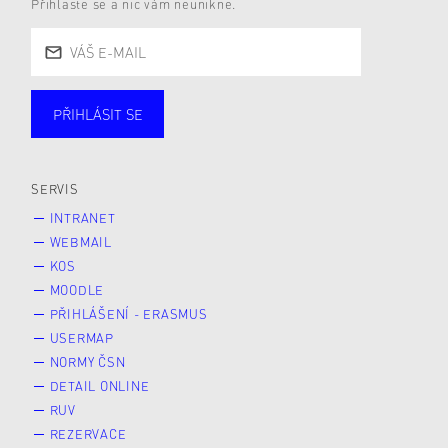
Přihlaste se a nic vám neunikne.
PŘIHLÁSIT SE
Studující
Zaměstnané
Alumni
Veřejnost
Zájemce* kyně o studium
SERVIS
INTRANET
WEBMAIL
KOS
MOODLE
PŘIHLÁŠENÍ - ERASMUS
USERMAP
NORMY ČSN
DETAIL ONLINE
RUV
REZERVACE