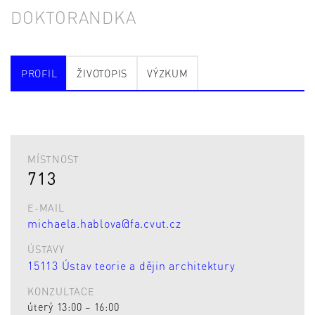
DOKTORANDKA
PROFIL
ŽIVOTOPIS
VÝZKUM
MÍSTNOST
713
E-MAIL
michaela.hablova@fa.cvut.cz
ÚSTAVY
15113 Ústav teorie a dějin architektury
KONZULTACE
úterý 13:00 – 16:00