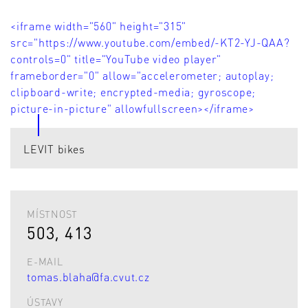
<iframe width="560" height="315"
src="https://www.youtube.com/embed/-KT2-YJ-QAA?
controls=0" title="YouTube video player"
frameborder="0" allow="accelerometer; autoplay;
clipboard-write; encrypted-media; gyroscope;
picture-in-picture" allowfullscreen></iframe>
LEVIT bikes
MÍSTNOST
503, 413
E-MAIL
tomas.blaha@fa.cvut.cz
ÚSTAVY