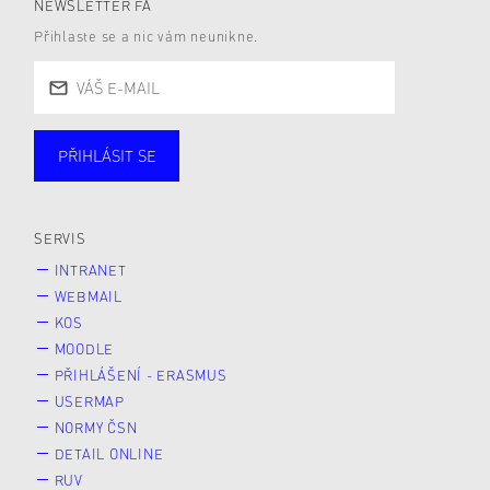
NEWSLETTER FA
Přihlaste se a nic vám neunikne.
PŘIHLÁSIT SE
Studující
Zaměstnané
Alumni
Veřejnost
Zájemce* kyně o studium
SERVIS
INTRANET
WEBMAIL
KOS
MOODLE
PŘIHLÁŠENÍ - ERASMUS
USERMAP
NORMY ČSN
DETAIL ONLINE
RUV