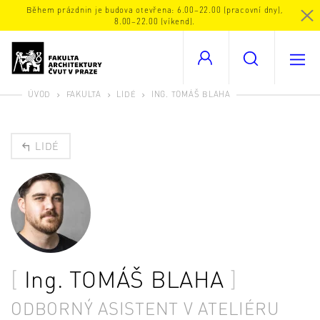
Během prázdnin je budova otevřena: 6.00–22.00 (pracovní dny),
8.00–22.00 (víkend).
ÚVOD
FAKULTA
LIDÉ
ING. TOMÁŠ BLAHA
LIDÉ
Ing.
TOMÁŠ BLAHA
ODBORNÝ ASISTENT V ATELIÉRU