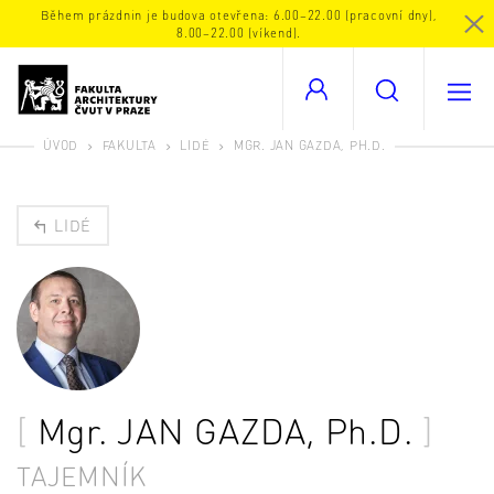
Během prázdnin je budova otevřena: 6.00–22.00 (pracovní dny),
8.00–22.00 (víkend).
ÚVOD
FAKULTA
LIDÉ
MGR. JAN GAZDA, PH.D.
LIDÉ
Mgr.
JAN GAZDA
, Ph.D.
TAJEMNÍK