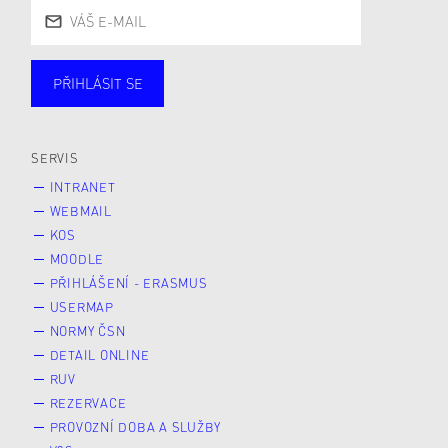
PŘIHLÁSIT SE
Studující
Zaměstnané
Alumni
Veřejnost
Zájemce* kyně o studium
SERVIS
INTRANET
WEBMAIL
KOS
MOODLE
PŘIHLÁŠENÍ - ERASMUS
USERMAP
NORMY ČSN
DETAIL ONLINE
RUV
REZERVACE
PROVOZNÍ DOBA A SLUŽBY