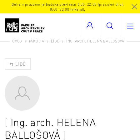
Během prázdnin je budova otevřena: 6.00–22.00 (pracovní dny),
8.00–22.00 (víkend).
ÚVOD
FAKULTA
LIDÉ
ING. ARCH. HELENA BALLOŠOVÁ
LIDÉ
Ing. arch.
HELENA
BALLOŠOVÁ