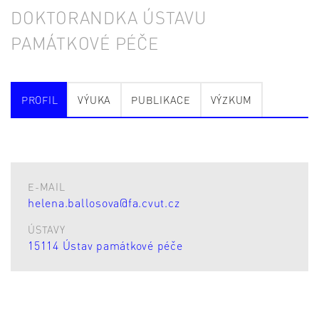
DOKTORANDKA ÚSTAVU
PAMÁTKOVÉ PÉČE
PROFIL
VÝUKA
PUBLIKACE
VÝZKUM
E-MAIL
helena.ballosova@fa.cvut.cz
ÚSTAVY
15114 Ústav památkové péče