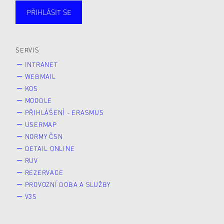
PŘIHLÁSIT SE
Studující
Zaměstnané
Alumni
Veřejnost
Zájemce* kyně o studium
SERVIS
INTRANET
WEBMAIL
KOS
MOODLE
PŘIHLÁŠENÍ - ERASMUS
USERMAP
NORMY ČSN
DETAIL ONLINE
RUV
REZERVACE
PROVOZNÍ DOBA A SLUŽBY
V3S