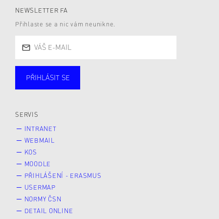
NEWSLETTER FA
Přihlaste se a nic vám neunikne.
PŘIHLÁSIT SE
Studující
Zaměstnané
Alumni
Veřejnost
Zájemce* kyně o studium
SERVIS
INTRANET
WEBMAIL
KOS
MOODLE
PŘIHLÁŠENÍ - ERASMUS
USERMAP
NORMY ČSN
DETAIL ONLINE