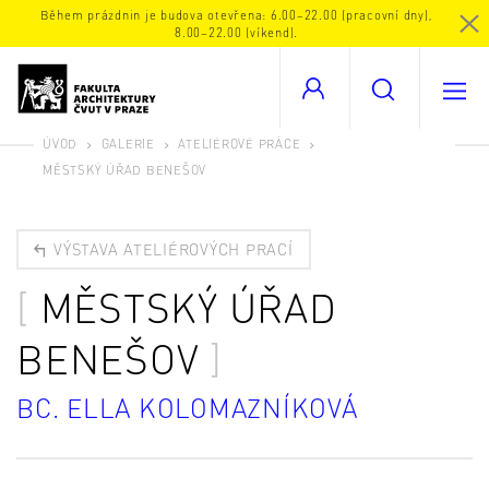
Během prázdnin je budova otevřena: 6.00–22.00 (pracovní dny),
8.00–22.00 (víkend).
ÚVOD
GALERIE
ATELIÉROVÉ PRÁCE
MĚSTSKÝ ÚŘAD BENEŠOV
VÝSTAVA ATELIÉROVÝCH PRACÍ
MĚSTSKÝ ÚŘAD
BENEŠOV
BC. ELLA KOLOMAZNÍKOVÁ