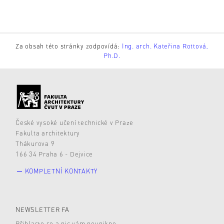
Za obsah této stránky zodpovídá:
Ing. arch. Kateřina Rottová,
Ph.D.
České vysoké učení technické v Praze
Fakulta architektury
Thákurova 9
166 34 Praha 6 - Dejvice
KOMPLETNÍ KONTAKTY
NEWSLETTER FA
Přihlaste se a nic vám neunikne.