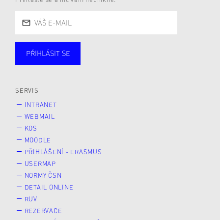
PŘIHLÁSIT SE
Studující
Zaměstnané
Alumni
Veřejnost
Zájemce* kyně o studium
SERVIS
INTRANET
WEBMAIL
KOS
MOODLE
PŘIHLÁŠENÍ - ERASMUS
USERMAP
NORMY ČSN
DETAIL ONLINE
RUV
REZERVACE