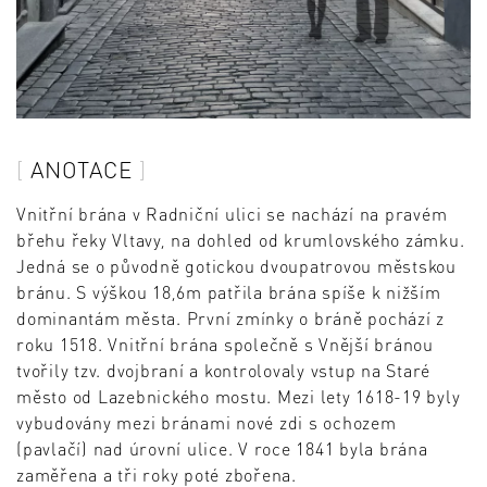
ANOTACE
Vnitřní brána v Radniční ulici se nachází na pravém
břehu řeky Vltavy, na dohled od krumlovského zámku.
Jedná se o původně gotickou dvoupatrovou městskou
bránu. S výškou 18,6m patřila brána spíše k nižším
dominantám města. První zmínky o bráně pochází z
roku 1518. Vnitřní brána společně s Vnější bránou
tvořily tzv. dvojbraní a kontrolovaly vstup na Staré
město od Lazebnického mostu. Mezi lety 1618-19 byly
vybudovány mezi bránami nové zdi s ochozem
(pavlačí) nad úrovní ulice. V roce 1841 byla brána
zaměřena a tři roky poté zbořena.