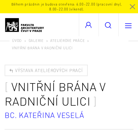
Během prázdnin je budova otevřena: 6.00–22.00 (pracovní dny),
8.00–22.00 (víkend).
ÚVOD
GALERIE
ATELIÉROVÉ PRÁCE
VNITŘNÍ BRÁNA V RADNIČNÍ ULICI
VÝSTAVA ATELIÉROVÝCH PRACÍ
VNITŘNÍ BRÁNA V
RADNIČNÍ ULICI
BC. KATEŘINA VESELÁ