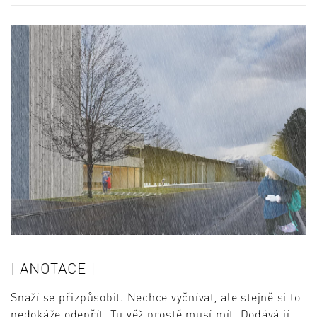
ANOTACE
Snaží se přizpůsobit. Nechce vyčnívat, ale stejně si to
nedokáže odepřít. Tu věž prostě musí mít. Dodává jí