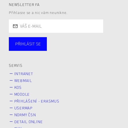
NEWSLETTER FA
Přihlaste se a nic vám neunikne.
PŘIHLÁSIT SE
Studující
Zaměstnané
Alumni
Veřejnost
Zájemce* kyně o studium
SERVIS
INTRANET
WEBMAIL
KOS
MOODLE
PŘIHLÁŠENÍ - ERASMUS
USERMAP
NORMY ČSN
DETAIL ONLINE