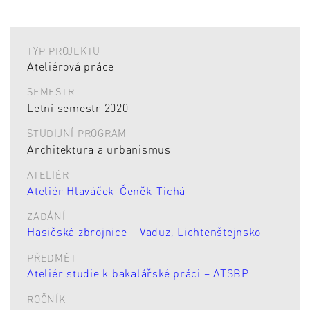
TYP PROJEKTU
Ateliérová práce
SEMESTR
Letní semestr 2020
STUDIJNÍ PROGRAM
Architektura a urbanismus
ATELIÉR
Ateliér Hlaváček–Čeněk–Tichá
ZADÁNÍ
Hasičská zbrojnice – Vaduz, Lichtenštejnsko
PŘEDMĚT
Ateliér studie k bakalářské práci – ATSBP
ROČNÍK