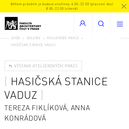
Během prázdnin je budova otevřena: 6.00–22.00 (pracovní dny),
8.00–22.00 (víkend).
ÚVOD
GALERIE
ATELIÉROVÉ PRÁCE
HASIČSKÁ STANICE VADUZ
VÝSTAVA ATELIÉROVÝCH PRACÍ
HASIČSKÁ STANICE
VADUZ
TEREZA FIKLÍKOVÁ, ANNA
KONRÁDOVÁ