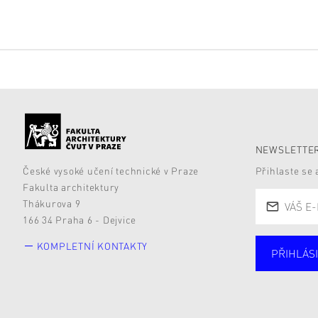
NEWSLETTER
České vysoké učení technické v Praze
Přihlaste se
Fakulta architektury
Thákurova 9
166 34 Praha 6 - Dejvice
KOMPLETNÍ KONTAKTY
PŘIHLÁSI
Studují
Alumni
Zájemc