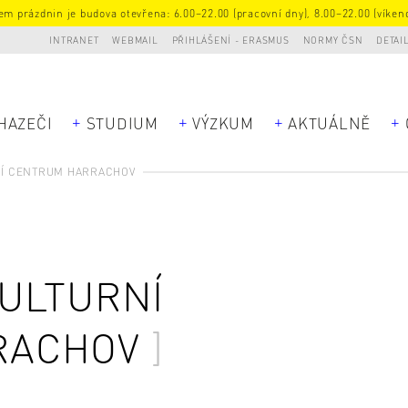
m prázdnin je budova otevřena: 6.00–22.00 (pracovní dny), 8.00–22.00 (víkend
INTRANET
WEBMAIL
PŘIHLÁŠENÍ - ERASMUS
NORMY ČSN
DETAI
HAZEČI
STUDIUM
VÝZKUM
AKTUÁLNĚ
Í CENTRUM HARRACHOV
ULTURNÍ
RACHOV