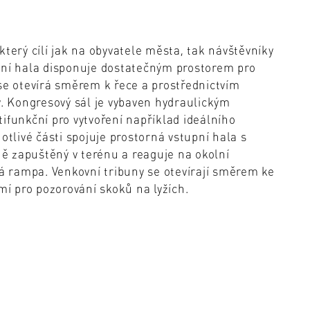
terý cílí jak na obyvatele města, tak návštěvníky
ční hala disponuje dostatečným prostorem pro
se otevírá směrem k řece a prostřednictvím
y. Kongresový sál je vybaven hydraulickým
ifunkční pro vytvoření například ideálního
otlivé části spojuje prostorná vstupní hala s
čně zapuštěný v terénu a reaguje na okolní
vá rampa. Venkovní tribuny se otevírají směrem ke
í pro pozorování skoků na lyžích.