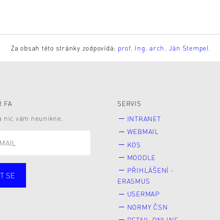
Za obsah této stránky zodpovídá:
prof. Ing. arch. Ján Stempel
 FA
SERVIS
 a nic vám neunikne.
INTRANET
WEBMAIL
KOS
MOODLE
PŘIHLÁŠENÍ -
T SE
ERASMUS
cí
Zaměstnané
USERMAP
Veřejnost
NORMY ČSN
e* kyně o studium
DETAIL ONLINE