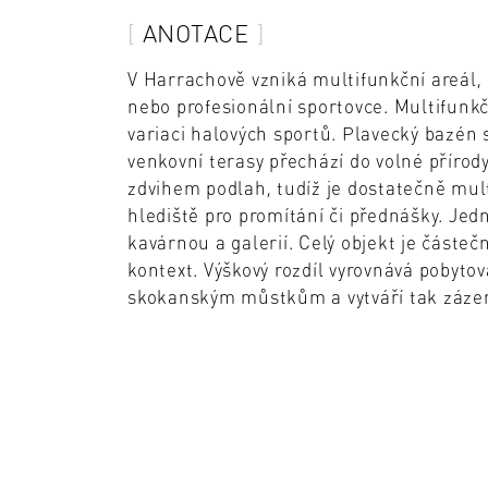
ANOTACE
V Harrachově vzniká multifunkční areál, k
nebo profesionální sportovce. Multifunk
variaci halových sportů. Plavecký bazén 
venkovní terasy přechází do volné přírod
zdvihem podlah, tudíž je dostatečně mult
hlediště pro promítání či přednášky. Jedn
kavárnou a galerií. Celý objekt je částe
kontext. Výškový rozdíl vyrovnává pobyto
skokanským můstkům a vytváří tak zázem