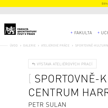
Běhe
FAKULTA
UC
ÚVOD
GALERIE
ATELIÉROVÉ PRÁCE
SPORTOVNĚ-KULTURN
VÝSTAVA ATELIÉROVÝCH PRACÍ
SPORTOVNĚ-K
CENTRUM HAR
PETR SULAN