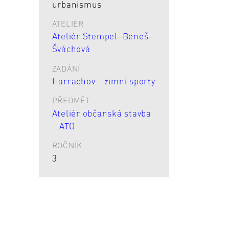
urbanismus
ATELIÉR
Ateliér Stempel–Beneš–
Šváchová
ZADÁNÍ
Harrachov - zimní sporty
PŘEDMĚT
Ateliér občanská stavba
– ATO
ROČNÍK
3