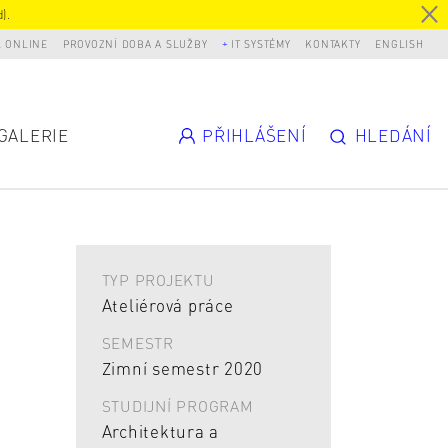
).
L ONLINE
PROVOZNÍ DOBA A SLUŽBY
IT SYSTÉMY
KONTAKTY
ENGLISH
GALERIE
PŘIHLÁŠENÍ
HLEDÁNÍ
TYP PROJEKTU
Ateliérová práce
SEMESTR
Zimní semestr 2020
STUDIJNÍ PROGRAM
Architektura a