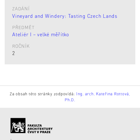
ZADÁNÍ
Vineyard and Windery: Tasting Czech Lands
PŘEDMĚT
Ateliér I – velké měřítko
ROČNÍK
2
Za obsah této stránky zodpovídá:
Ing. arch. Kateřina Rottová,
Ph.D.