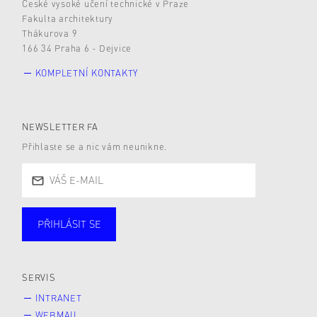
České vysoké učení technické v Praze
Fakulta architektury
Thákurova 9
166 34 Praha 6 - Dejvice
KOMPLETNÍ KONTAKTY
NEWSLETTER FA
Přihlaste se a nic vám neunikne.
PŘIHLÁSIT SE
Studující
Zaměstnané
Alumni
Veřejnost
Zájemce* kyně o studium
SERVIS
INTRANET
WEBMAIL