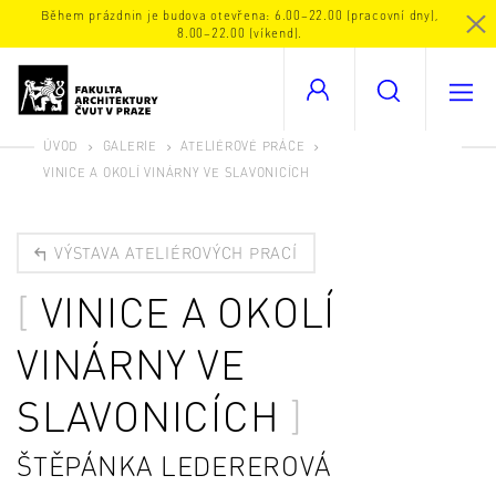
Během prázdnin je budova otevřena: 6.00–22.00 (pracovní dny),
8.00–22.00 (víkend).
ÚVOD
GALERIE
ATELIÉROVÉ PRÁCE
VINICE A OKOLÍ VINÁRNY VE SLAVONICÍCH
VÝSTAVA ATELIÉROVÝCH PRACÍ
VINICE A OKOLÍ
VINÁRNY VE
SLAVONICÍCH
ŠTĚPÁNKA LEDEREROVÁ