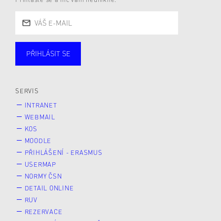
PŘIHLÁSIT SE
Studující
Zaměstnané
Alumni
Veřejnost
Zájemce* kyně o studium
SERVIS
INTRANET
WEBMAIL
KOS
MOODLE
PŘIHLÁŠENÍ - ERASMUS
USERMAP
NORMY ČSN
DETAIL ONLINE
RUV
REZERVACE