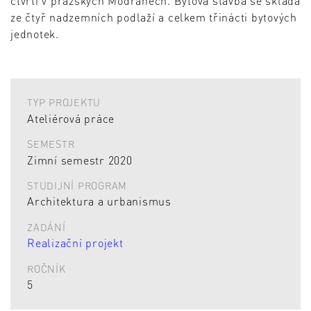
čtvrti v pražských Modřanech. Bytová stavba se skládá
ze čtyř nadzemních podlaží a celkem třinácti bytových
jednotek.
TYP PROJEKTU
Ateliérová práce
SEMESTR
Zimní semestr 2020
STUDIJNÍ PROGRAM
Architektura a urbanismus
ZADÁNÍ
Realizační projekt
ROČNÍK
5