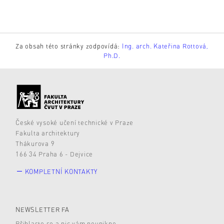
Za obsah této stránky zodpovídá:
Ing. arch. Kateřina Rottová,
Ph.D.
České vysoké učení technické v Praze
Fakulta architektury
Thákurova 9
166 34 Praha 6 - Dejvice
KOMPLETNÍ KONTAKTY
NEWSLETTER FA
Přihlaste se a nic vám neunikne.