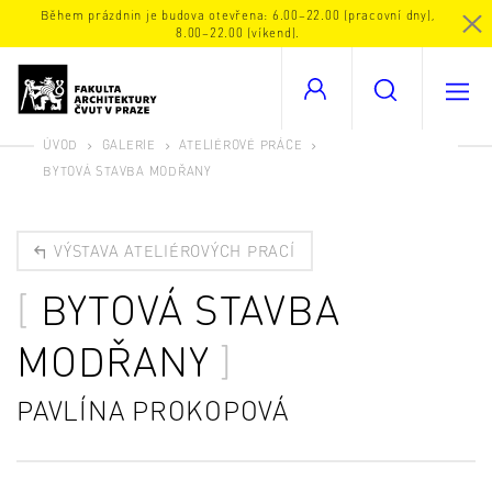
Během prázdnin je budova otevřena: 6.00–22.00 (pracovní dny),
8.00–22.00 (víkend).
ÚVOD
GALERIE
ATELIÉROVÉ PRÁCE
BYTOVÁ STAVBA MODŘANY
VÝSTAVA ATELIÉROVÝCH PRACÍ
BYTOVÁ STAVBA
MODŘANY
PAVLÍNA PROKOPOVÁ