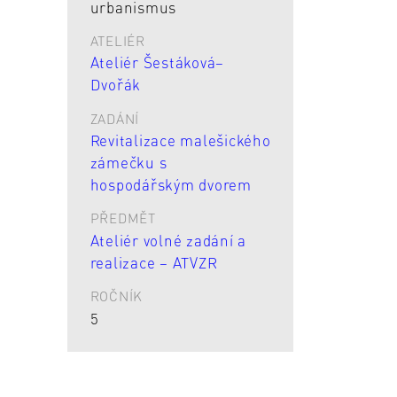
urbanismus
ATELIÉR
Ateliér Šestáková–
Dvořák
ZADÁNÍ
Revitalizace malešického
zámečku s
hospodářským dvorem
PŘEDMĚT
Ateliér volné zadání a
realizace – ATVZR
ROČNÍK
5