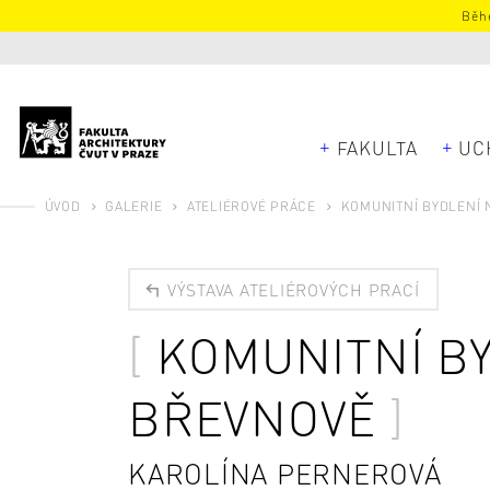
Běhe
FAKULTA
UC
ÚVOD
GALERIE
ATELIÉROVÉ PRÁCE
KOMUNITNÍ BYDLENÍ 
VÝSTAVA ATELIÉROVÝCH PRACÍ
KOMUNITNÍ B
BŘEVNOVĚ
KAROLÍNA PERNEROVÁ