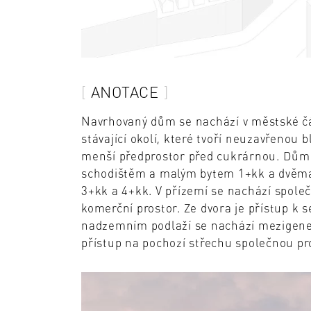
ANOTACE
Navrhovaný dům se nachází v městské č
stávající okolí, které tvoří neuzavřenou
menší předprostor před cukrárnou. Dům j
schodištěm a malým bytem 1+kk a dvěma v
3+kk a 4+kk. V přízemí se nachází spole
komerční prostor. Ze dvora je přístup 
nadzemním podlaží se nachází mezigener
přístup na pochozí střechu společnou pro