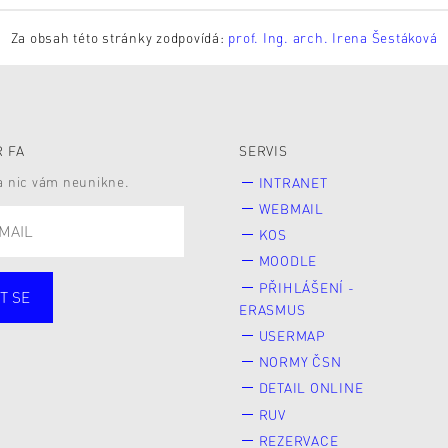
Za obsah této stránky zodpovídá:
prof. Ing. arch. Irena Šestáková
 FA
SERVIS
 a nic vám neunikne.
INTRANET
WEBMAIL
KOS
MOODLE
PŘIHLÁŠENÍ -
T SE
ERASMUS
cí
Zaměstnané
USERMAP
Veřejnost
NORMY ČSN
e* kyně o studium
DETAIL ONLINE
RUV
REZERVACE