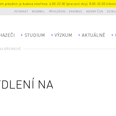
m prázdnin je budova otevřena: 6.00–22.00 (pracovní dny), 8.00–22.00 (víkend
INTRANET
WEBMAIL
PŘIHLÁŠENÍ - ERASMUS
NORMY ČSN
DETAI
HAZEČI
STUDIUM
VÝZKUM
AKTUÁLNĚ
NA BŘEVNOVĚ
YDLENÍ NA