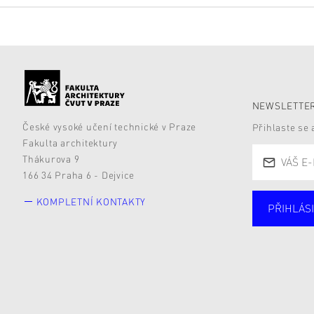
NEWSLETTER
České vysoké učení technické v Praze
Přihlaste se
Fakulta architektury
Thákurova 9
166 34 Praha 6 - Dejvice
KOMPLETNÍ KONTAKTY
PŘIHLÁSI
Studují
Alumni
Zájemc