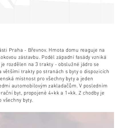
ásti Praha - Břevnov. Hmota domu reaguje na
 blokovou zástavbu. Podél západní fasády vzniká
e rozdělen na 3 trakty - obslužné jádro se
ětšími trakty po stranách s byty o dispozicích
čenská místnost pro všechny byty a jeden
k sedmi automobilovým zakladačům. V posledním
ační byt, propojené 4+kk a 1+kk. Z chodby je
 všechny byty.