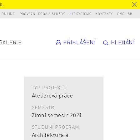
).
L ONLINE
PROVOZNÍ DOBA A SLUŽBY
IT SYSTÉMY
KONTAKTY
ENGLISH
GALERIE
PŘIHLÁŠENÍ
HLEDÁNÍ
TYP PROJEKTU
Ateliérová práce
SEMESTR
Zimní semestr 2021
STUDIJNÍ PROGRAM
Architektura a