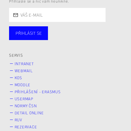
Přihlaste se a nic vám neunikne.
PŘIHLÁSIT SE
Studující
Zaměstnané
Alumni
Veřejnost
Zájemce* kyně o studium
SERVIS
INTRANET
WEBMAIL
KOS
MOODLE
PŘIHLÁŠENÍ - ERASMUS
USERMAP
NORMY ČSN
DETAIL ONLINE
RUV
REZERVACE