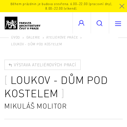
Během prázdnin je budova otevřena: 6.00–22.00 (pracovní dny),
8.00–22.00 (víkend).
ÚVOD
GALERIE
ATELIÉROVÉ PRÁCE
LOUKOV - DŮM POD KOSTELEM
VÝSTAVA ATELIÉROVÝCH PRACÍ
LOUKOV - DŮM POD
KOSTELEM
MIKULÁŠ MOLITOR