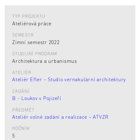
TYP PROJEKTU
Ateliérová práce
SEMESTR
Zimní semestr 2022
STUDIJNÍ PROGRAM
Architektura a urbanismus
ATELIÉR
Ateliér Efler – Studio vernakulární architektury
ZADÁNÍ
B - Loukov v Pojizeří
PŘEDMĚT
Ateliér volné zadání a realizace – ATVZR
ROČNÍK
5