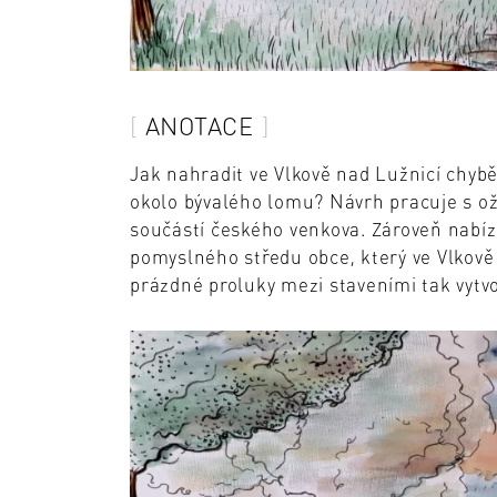
ANOTACE
Jak nahradit ve Vlkově nad Lužnicí chybě
okolo bývalého lomu? Návrh pracuje s oži
součástí českého venkova. Zároveň nabízí
pomyslného středu obce, který ve Vlkově 
prázdné proluky mezi staveními tak vytv