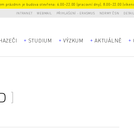
m prázdnin je budova otevřena: 6.00–22.00 (pracovní dny), 8.00–22.00 (víkend
INTRANET
WEBMAIL
PŘIHLÁŠENÍ - ERASMUS
NORMY ČSN
DETAI
HAZEČI
STUDIUM
VÝZKUM
AKTUÁLNĚ
D