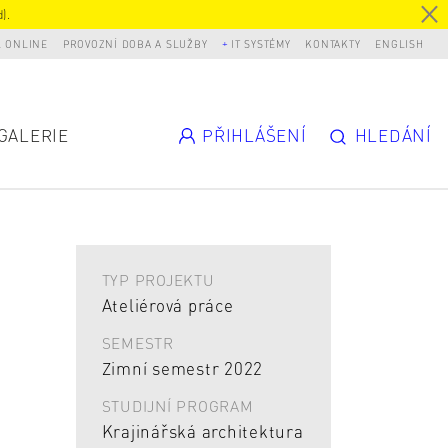
).
L ONLINE
PROVOZNÍ DOBA A SLUŽBY
IT SYSTÉMY
KONTAKTY
ENGLISH
GALERIE
PŘIHLÁŠENÍ
HLEDÁNÍ
TYP PROJEKTU
Ateliérová práce
SEMESTR
Zimní semestr 2022
STUDIJNÍ PROGRAM
Krajinářská architektura