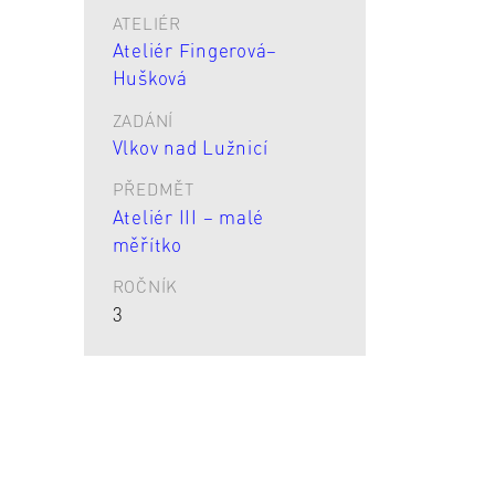
ATELIÉR
Ateliér Fingerová–
Hušková
ZADÁNÍ
Vlkov nad Lužnicí
PŘEDMĚT
Ateliér III – malé
měřítko
ROČNÍK
3