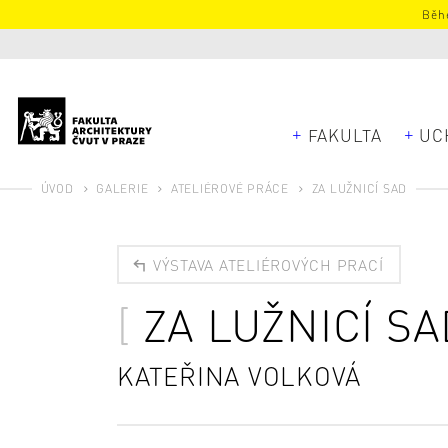
Běhe
FAKULTA
UC
ÚVOD
GALERIE
ATELIÉROVÉ PRÁCE
ZA LUŽNICÍ SAD
VÝSTAVA ATELIÉROVÝCH PRACÍ
ZA LUŽNICÍ SA
KATEŘINA VOLKOVÁ