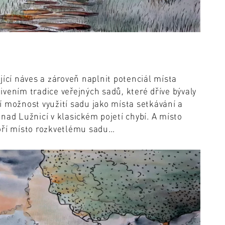
jící náves a zároveň naplnit potenciál místa
vením tradice veřejných sadů, které dříve bývaly
 možnost využití sadu jako místa setkávání a
nad Lužnicí v klasickém pojetí chybí. A místo
oří místo rozkvetlému sadu…