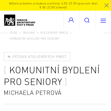
Během prázdnin je budova otevřena: 6.00–22.00 (pracovní dny),
8.00–22.00 (víkend).
ÚVOD
GALERIE
ATELIÉROVÉ PRÁCE
KOMUNITNÍ BYDLENÍ PRO SENIORY
VÝSTAVA ATELIÉROVÝCH PRACÍ
KOMUNITNÍ BYDLENÍ
PRO SENIORY
MICHAELA PETROVÁ