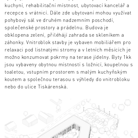
kuchyní, rehabilitační místnost, ubytovací kancelář a
recepce s vrátnicí. Dále zde ubytovaní mohou využívat
pohybový sál ve druhém nadzemním poschodí,
společenské prostory a prádelnu. Budova je
obklopena zelení, přiléhájí zahrada se skleníkem a
záhonky. Vnitroblok stavby je vybaven mobiliářem pro
relaxaci pod listnatými stromy a v letních měsících je
možno konzumovat pokrmy na terase jídelny. Byty 1kk
jsou vybaveny obytnou místností s ložnicí, koupelnou s
toaletou, vstupním prostorem s malým kuchyňským
koutem a společnou terasou s výhledy do vnitrobloku
nebo do ulice Tiskárenská.