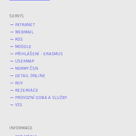
Veřejnost
Zájemce* kyně o studium
SERVIS
INTRANET
WEBMAIL
KOS
MOODLE
PŘIHLÁŠENÍ - ERASMUS
USERMAP
NORMY ČSN
DETAIL ONLINE
RUV
REZERVACE
PROVOZNÍ DOBA A SLUŽBY
V3S
INFORMACE