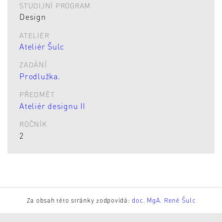
STUDIJNÍ PROGRAM
Design
ATELIÉR
Ateliér Šulc
ZADÁNÍ
Prodlužka.
PŘEDMĚT
Ateliér designu II
ROČNÍK
2
Za obsah této stránky zodpovídá:
doc. MgA. René Šulc