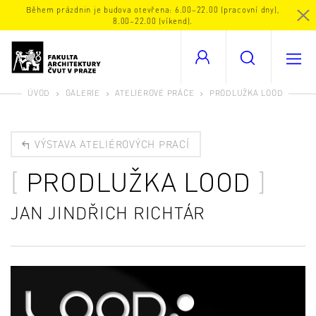
Během prázdnin je budova otevřena: 6.00–22.00 (pracovní dny),
8.00–22.00 (víkend).
ÚVOD
GALERIE
ATELIÉROVÉ PRÁCE
PRODLUŽKA LOOD
VÝSTAVA ATELIÉROVÝCH PRACÍ
PRODLUŽKA LOOD
JAN JINDŘICH RICHTÁR