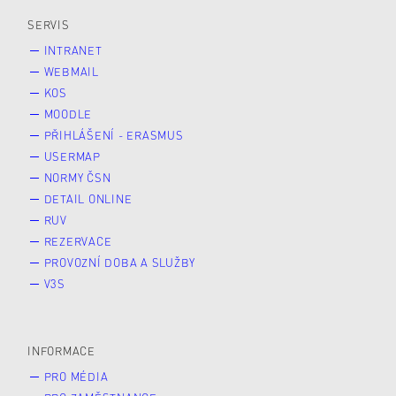
Veřejnost
Zájemce* kyně o studium
SERVIS
INTRANET
WEBMAIL
KOS
MOODLE
PŘIHLÁŠENÍ - ERASMUS
USERMAP
NORMY ČSN
DETAIL ONLINE
RUV
REZERVACE
PROVOZNÍ DOBA A SLUŽBY
V3S
INFORMACE
PRO MÉDIA