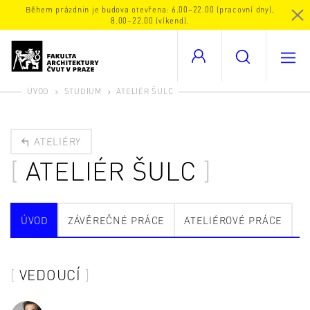
Během prázdnin je budova otevřena: 6.00–22.00 (pracovní dny),
8.00–22.00 (víkend).
ÚVOD
STUDIUM
ATELIÉR ŠULC
ATELIÉRY
ATELIÉR ŠULC
ÚVOD
ZÁVĚREČNÉ PRÁCE
ATELIÉROVÉ PRÁCE
VEDOUCÍ