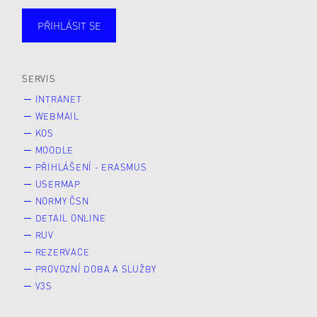
PŘIHLÁSIT SE
Studující
Zaměstnané
Alumni
Veřejnost
Zájemce* kyně o studium
SERVIS
INTRANET
WEBMAIL
KOS
MOODLE
PŘIHLÁŠENÍ - ERASMUS
USERMAP
NORMY ČSN
DETAIL ONLINE
RUV
REZERVACE
PROVOZNÍ DOBA A SLUŽBY
V3S