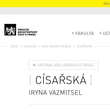
Běhe
FAKULTA
UC
ÚVOD
GALERIE
ATELIÉROVÉ PRÁCE
CÍSAŘSKÁ
VÝSTAVA ATELIÉROVÝCH PRACÍ
CÍSAŘSKÁ
IRYNA VAZMITSEL