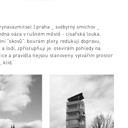
irynavazmitsel ] praha _ svébytný smíchov _
lidná oáza v rušném městě - císařská louka.
ní “okovů”. bourám ploty, redukují dopravu,
a lodí, zpřístupňuji je. otevírám pohledy na
ice a pravidla nejsou stanoveny. vytvářím prostor
 klid.