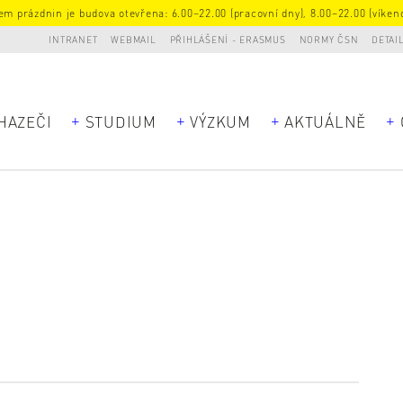
m prázdnin je budova otevřena: 6.00–22.00 (pracovní dny), 8.00–22.00 (víkend
INTRANET
WEBMAIL
PŘIHLÁŠENÍ - ERASMUS
NORMY ČSN
DETAI
HAZEČI
STUDIUM
VÝZKUM
AKTUÁLNĚ