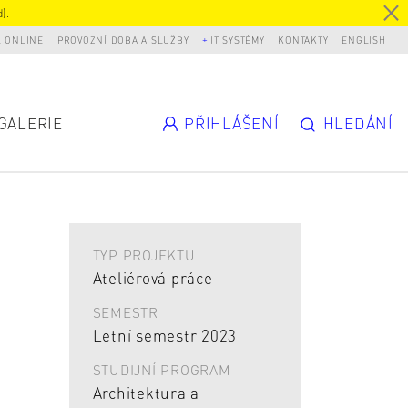
).
L ONLINE
PROVOZNÍ DOBA A SLUŽBY
IT SYSTÉMY
KONTAKTY
ENGLISH
GALERIE
PŘIHLÁŠENÍ
HLEDÁNÍ
TYP PROJEKTU
Ateliérová práce
SEMESTR
Letní semestr 2023
STUDIJNÍ PROGRAM
Architektura a