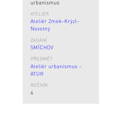
urbanismus
ATELIÉR
Ateliér Zmek–Krýzl–
Novotný
ZADÁNÍ
SMÍCHOV
PŘEDMĚT
Ateliér urbanismus –
ATUR
ROČNÍK
4