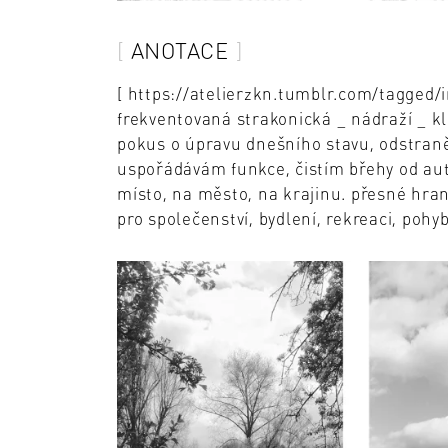
ANOTACE
[ https://atelierzkn.tumblr.com/tagged/
frekventovaná strakonická _ nádraží _ k
pokus o úpravu dnešního stavu, odstraně
uspořádávám funkce, čistím břehy od aut 
místo, na město, na krajinu. přesné hran
pro společenství, bydlení, rekreaci, pohyb,