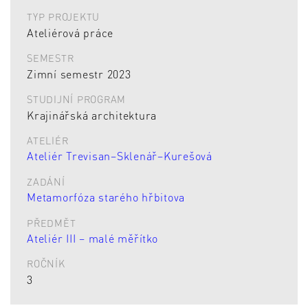
TYP PROJEKTU
Ateliérová práce
SEMESTR
Zimní semestr 2023
STUDIJNÍ PROGRAM
Krajinářská architektura
ATELIÉR
Ateliér Trevisan–Sklenář–Kurešová
ZADÁNÍ
Metamorfóza starého hřbitova
PŘEDMĚT
Ateliér III – malé měřítko
ROČNÍK
3