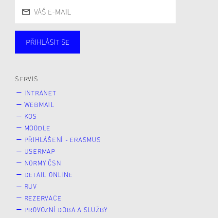
PŘIHLÁSIT SE
Studující
Zaměstnané
Alumni
Veřejnost
Zájemce* kyně o studium
SERVIS
INTRANET
WEBMAIL
KOS
MOODLE
PŘIHLÁŠENÍ - ERASMUS
USERMAP
NORMY ČSN
DETAIL ONLINE
RUV
REZERVACE
PROVOZNÍ DOBA A SLUŽBY