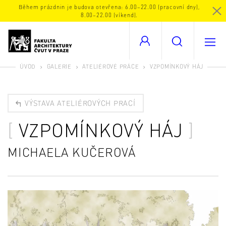
Během prázdnin je budova otevřena: 6.00–22.00 (pracovní dny),
8.00–22.00 (víkend).
ÚVOD
GALERIE
ATELIÉROVÉ PRÁCE
VZPOMÍNKOVÝ HÁJ
VÝSTAVA ATELIÉROVÝCH PRACÍ
VZPOMÍNKOVÝ HÁJ
MICHAELA KUČEROVÁ