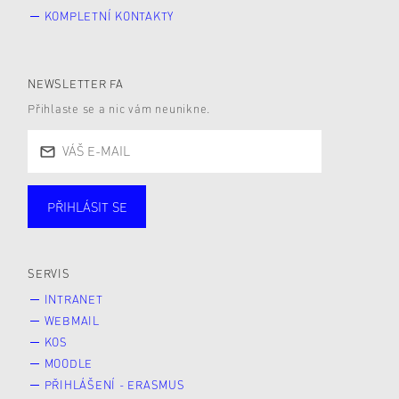
KOMPLETNÍ KONTAKTY
NEWSLETTER FA
Přihlaste se a nic vám neunikne.
PŘIHLÁSIT SE
Studující
Zaměstnané
Alumni
Veřejnost
Zájemce* kyně o studium
SERVIS
INTRANET
WEBMAIL
KOS
MOODLE
PŘIHLÁŠENÍ - ERASMUS