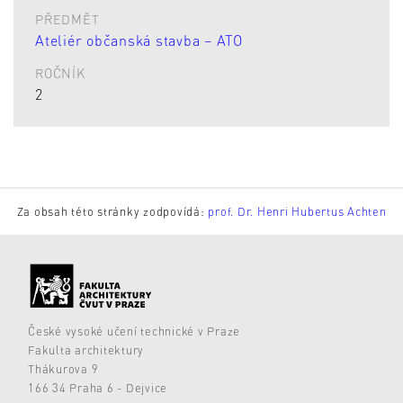
PŘEDMĚT
Ateliér občanská stavba – ATO
ROČNÍK
2
Za obsah této stránky zodpovídá:
prof. Dr. Henri Hubertus Achten
České vysoké učení technické v Praze
Fakulta architektury
Thákurova 9
166 34 Praha 6 - Dejvice