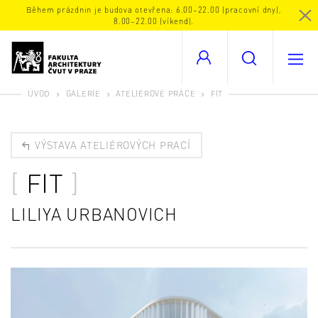
Během prázdnin je budova otevřena: 6.00–22.00 (pracovní dny),
8.00–22.00 (víkend).
ÚVOD
GALERIE
ATELIÉROVÉ PRÁCE
FIT
VÝSTAVA ATELIÉROVÝCH PRACÍ
FIT
LILIYA URBANOVICH