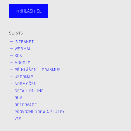
PŘIHLÁSIT SE
Studující
Zaměstnané
Alumni
Veřejnost
Zájemce* kyně o studium
SERVIS
INTRANET
WEBMAIL
KOS
MOODLE
PŘIHLÁŠENÍ - ERASMUS
USERMAP
NORMY ČSN
DETAIL ONLINE
RUV
REZERVACE
PROVOZNÍ DOBA A SLUŽBY
V3S