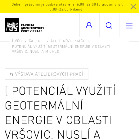
Během prázdnin je budova otevřena: 6.00–22.00 (pracovní dny),
8.00–22.00 (víkend).
ÚVOD
GALERIE
ATELIÉROVÉ PRÁCE
POTENCIÁL VYUŽITÍ GEOTERMÁLNÍ ENERGIE V OBLASTI
VRŠOVIC, NUSLÍ A MICHLE
VÝSTAVA ATELIÉROVÝCH PRACÍ
POTENCIÁL VYUŽITÍ
GEOTERMÁLNÍ
ENERGIE V OBLASTI
VRŠOVIC, NUSLÍ A