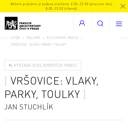
Během prázdnin je budova otevřena: 6.00–22.00 (pracovní dny),
8.00–22.00 (víkend).
ÚVOD
GALERIE
ATELIÉROVÉ PRÁCE
VRŠOVICE: VLAKY, PARKY, TOULKY
VÝSTAVA ATELIÉROVÝCH PRACÍ
VRŠOVICE: VLAKY,
PARKY, TOULKY
JAN STUCHLÍK