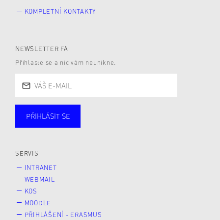
KOMPLETNÍ KONTAKTY
NEWSLETTER FA
Přihlaste se a nic vám neunikne.
PŘIHLÁSIT SE
Studující
Zaměstnané
Alumni
Veřejnost
Zájemce* kyně o studium
SERVIS
INTRANET
WEBMAIL
KOS
MOODLE
PŘIHLÁŠENÍ - ERASMUS