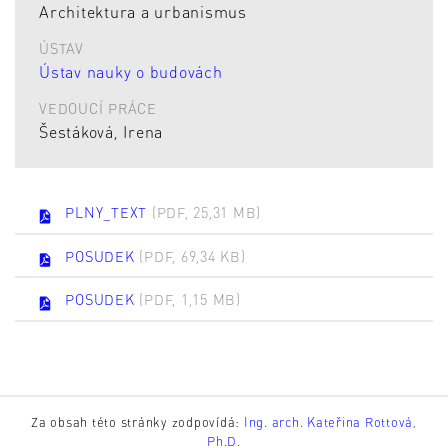
Architektura a urbanismus
ÚSTAV
Ústav nauky o budovách
VEDOUCÍ PRÁCE
Šestáková, Irena
PLNY_TEXT
(PDF, 25,31 MB)
POSUDEK
(PDF, 69,34 KB)
POSUDEK
(PDF, 1,15 MB)
Za obsah této stránky zodpovídá:
Ing. arch. Kateřina Rottová,
Ph.D.