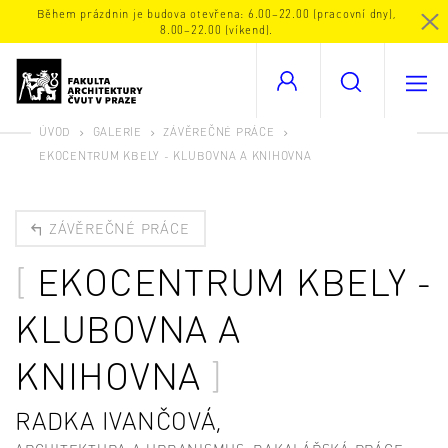
Během prázdnin je budova otevřena: 6.00–22.00 (pracovní dny),
8.00–22.00 (víkend).
ÚVOD
GALERIE
ZÁVĚREČNÉ PRÁCE
EKOCENTRUM KBELY - KLUBOVNA A KNIHOVNA
ZÁVĚREČNÉ PRÁCE
EKOCENTRUM KBELY -
KLUBOVNA A
KNIHOVNA
RADKA IVANČOVÁ,