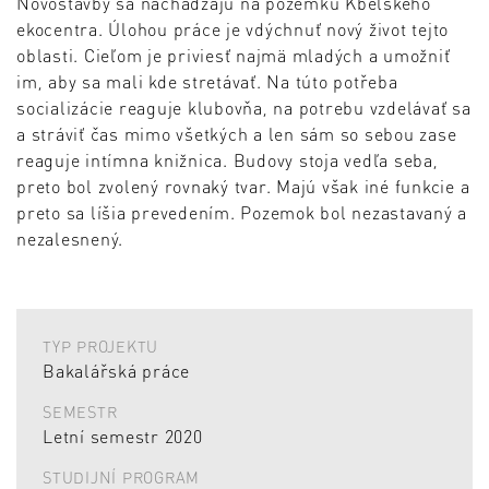
Novostavby sa nachádzajú na pozemku Kbelského
ekocentra. Úlohou práce je vdýchnuť nový život tejto
oblasti. Cieľom je priviesť najmä mladých a umožniť
im, aby sa mali kde stretávať. Na túto potřeba
socializácie reaguje klubovňa, na potrebu vzdelávať sa
a stráviť čas mimo všetkých a len sám so sebou zase
reaguje intímna knižnica. Budovy stoja vedľa seba,
preto bol zvolený rovnaký tvar. Majú však iné funkcie a
preto sa líšia prevedením. Pozemok bol nezastavaný a
nezalesnený.
TYP PROJEKTU
Bakalářská práce
SEMESTR
Letní semestr 2020
STUDIJNÍ PROGRAM