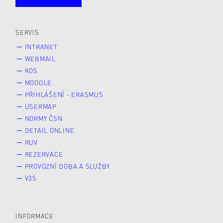
Studující
Zaměstnané
Alumni
Veřejnost
Zájemce* kyně o studium
SERVIS
INTRANET
WEBMAIL
KOS
MOODLE
PŘIHLÁŠENÍ - ERASMUS
USERMAP
NORMY ČSN
DETAIL ONLINE
RUV
REZERVACE
PROVOZNÍ DOBA A SLUŽBY
V3S
INFORMACE