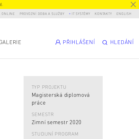
).
L ONLINE
PROVOZNÍ DOBA A SLUŽBY
IT SYSTÉMY
KONTAKTY
ENGLISH
GALERIE
PŘIHLÁŠENÍ
HLEDÁNÍ
TYP PROJEKTU
Magisterská diplomová
práce
SEMESTR
Zimní semestr 2020
STUDIJNÍ PROGRAM