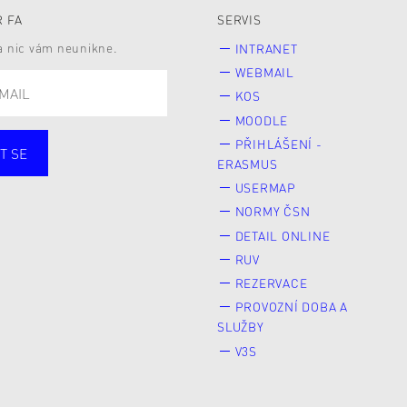
 FA
SERVIS
 a nic vám neunikne.
INTRANET
WEBMAIL
KOS
MOODLE
PŘIHLÁŠENÍ -
T SE
ERASMUS
cí
Zaměstnané
USERMAP
Veřejnost
NORMY ČSN
e* kyně o studium
DETAIL ONLINE
RUV
REZERVACE
PROVOZNÍ DOBA A
SLUŽBY
V3S