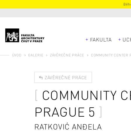
Běhe
FAKULTA
UC
ÚVOD
GALERIE
ZÁVĚREČNÉ PRÁCE
COMMUNITY CENTER P
ZÁVĚREČNÉ PRÁCE
COMMUNITY C
PRAGUE 5
RATKOVIĆ ANĐELA