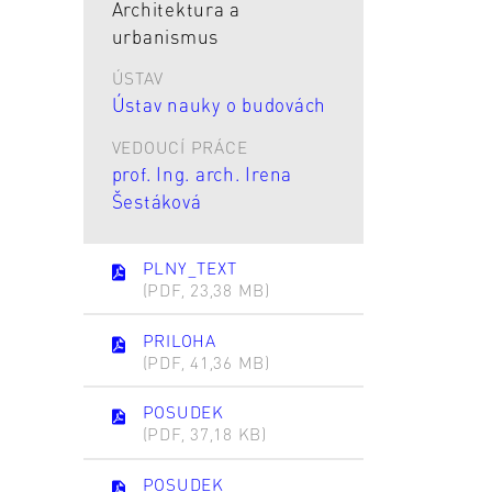
Architektura a
urbanismus
ÚSTAV
Ústav nauky o budovách
VEDOUCÍ PRÁCE
prof. Ing. arch. Irena
Šestáková
PLNY_TEXT
(PDF, 23,38 MB)
PRILOHA
(PDF, 41,36 MB)
POSUDEK
(PDF, 37,18 KB)
POSUDEK