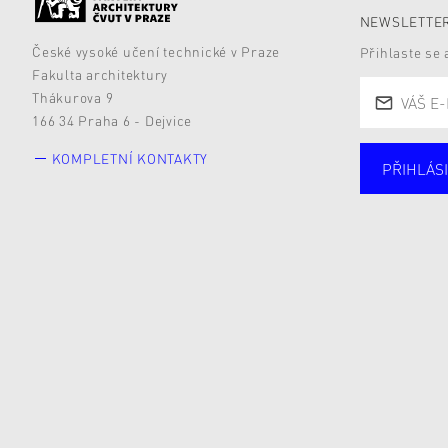
NEWSLETTER
České vysoké učení technické v Praze
Přihlaste se
Fakulta architektury
Thákurova 9
166 34 Praha 6 - Dejvice
KOMPLETNÍ KONTAKTY
PŘIHLÁSI
Studují
Alumni
Zájemc