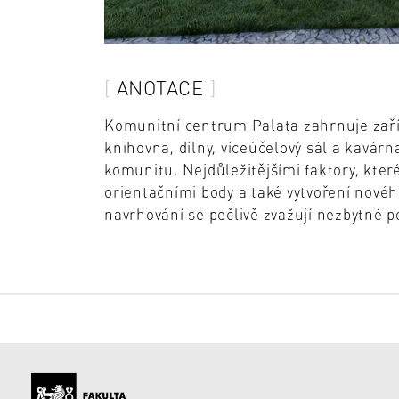
ANOTACE
Komunitní centrum Palata zahrnuje zaříze
knihovna, dílny, víceúčelový sál a kavárn
komunitu. Nejdůležitějšími faktory, které 
orientačními body a také vytvoření nového
navrhování se pečlivě zvažují nezbytné p