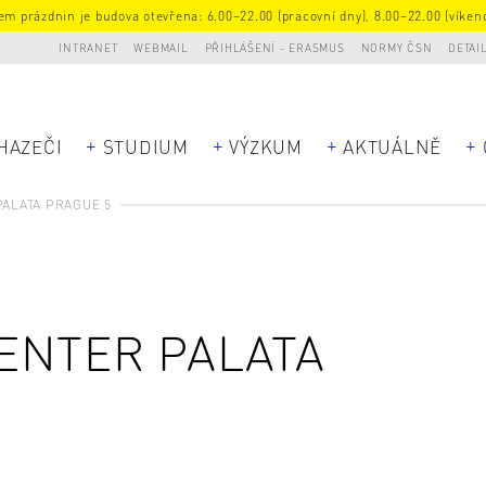
m prázdnin je budova otevřena: 6.00–22.00 (pracovní dny), 8.00–22.00 (víkend
INTRANET
WEBMAIL
PŘIHLÁŠENÍ - ERASMUS
NORMY ČSN
DETAI
HAZEČI
STUDIUM
VÝZKUM
AKTUÁLNĚ
ALATA PRAGUE 5
ENTER PALATA