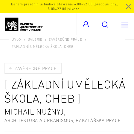
Během prázdnin je budova otevřena: 6.00–22.00 (pracovní dny),
8.00–22.00 (víkend).
ÚVOD
GALERIE
ZÁVĚREČNÉ PRÁCE
ZÁKLADNÍ UMĚLECKÁ ŠKOLA, CHEB
ZÁVĚREČNÉ PRÁCE
ZÁKLADNÍ UMĚLECKÁ
ŠKOLA, CHEB
MICHAIL NUŽNYJ,
ARCHITEKTURA A URBANISMUS, BAKALÁŘSKÁ PRÁCE