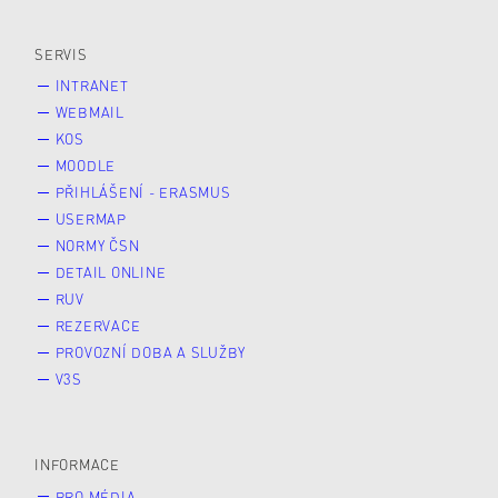
Veřejnost
Zájemce* kyně o studium
SERVIS
INTRANET
WEBMAIL
KOS
MOODLE
PŘIHLÁŠENÍ - ERASMUS
USERMAP
NORMY ČSN
DETAIL ONLINE
RUV
REZERVACE
PROVOZNÍ DOBA A SLUŽBY
V3S
INFORMACE
PRO MÉDIA