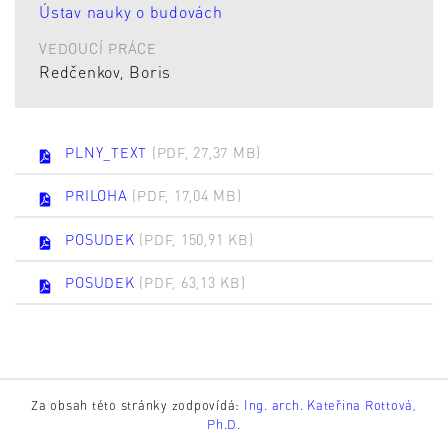
Ústav nauky o budovách
VEDOUCÍ PRÁCE
Redčenkov, Boris
PLNY_TEXT
(PDF, 27,37 MB)
PRILOHA
(PDF, 17,04 MB)
POSUDEK
(PDF, 150,91 KB)
POSUDEK
(PDF, 63,13 KB)
Za obsah této stránky zodpovídá:
Ing. arch. Kateřina Rottová,
Ph.D.