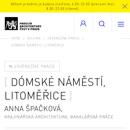
Během prázdnin je budova otevřena: 6.00–22.00 (pracovní dny),
8.00–22.00 (víkend).
ÚVOD
GALERIE
ZÁVĚREČNÉ PRÁCE
DÓMSKÉ NÁMĚSTÍ, LITOMĚŘICE
ZÁVĚREČNÉ PRÁCE
DÓMSKÉ NÁMĚSTÍ,
LITOMĚŘICE
ANNA ŠPAČKOVÁ,
KRAJINÁŘSKÁ ARCHITEKTURA, BAKALÁŘSKÁ PRÁCE