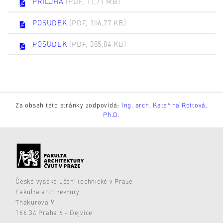
PRILOHA
(PDF, 11,71 MB)
POSUDEK
(PDF, 156,77 KB)
POSUDEK
(PDF, 385,04 KB)
Za obsah této stránky zodpovídá:
Ing. arch. Kateřina Rottová,
Ph.D.
České vysoké učení technické v Praze
Fakulta architektury
Thákurova 9
166 34 Praha 6 - Dejvice