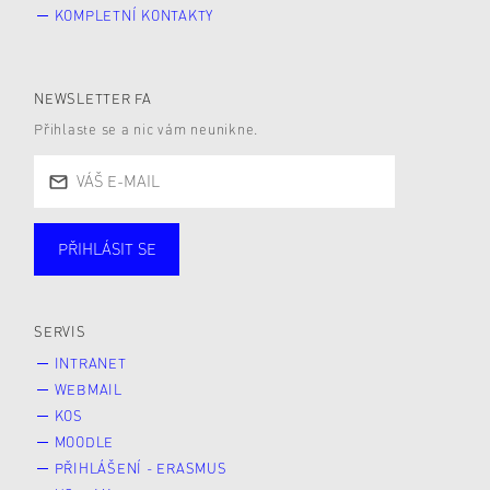
KOMPLETNÍ KONTAKTY
NEWSLETTER FA
Přihlaste se a nic vám neunikne.
PŘIHLÁSIT SE
Studující
Zaměstnané
Alumni
Veřejnost
Zájemce* kyně o studium
SERVIS
INTRANET
WEBMAIL
KOS
MOODLE
PŘIHLÁŠENÍ - ERASMUS