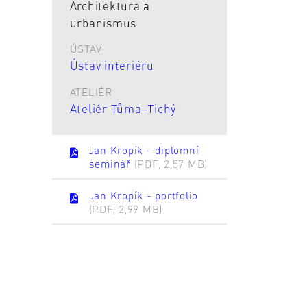
Architektura a
urbanismus
ÚSTAV
Ústav interiéru
ATELIÉR
Ateliér Tůma–Tichý
Jan Kropík - diplomní
seminář
(PDF, 2,57 MB)
Jan Kropík - portfolio
(PDF, 2,99 MB)