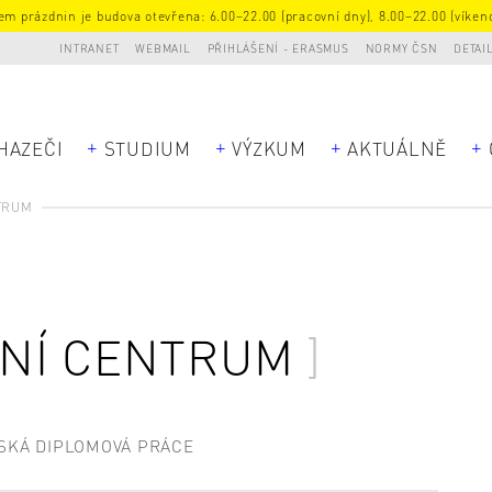
m prázdnin je budova otevřena: 6.00–22.00 (pracovní dny), 8.00–22.00 (víkend
INTRANET
WEBMAIL
PŘIHLÁŠENÍ - ERASMUS
NORMY ČSN
DETAI
HAZEČI
STUDIUM
VÝZKUM
AKTUÁLNĚ
TRUM
NÍ CENTRUM
SKÁ DIPLOMOVÁ PRÁCE