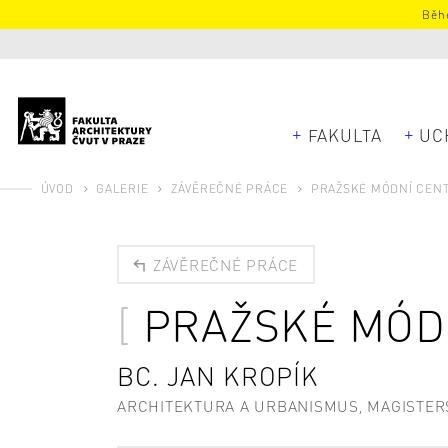
Běhe
FAKULTA
UC
ÚVOD
GALERIE
ZÁVĚREČNÉ PRÁCE
PRAŽSKÉ MÓDNÍ CEN
ZÁVĚREČNÉ PRÁCE
PRAŽSKÉ MÓD
BC. JAN KROPÍK
ARCHITEKTURA A URBANISMUS, MAGISTER