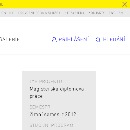
).
L ONLINE
PROVOZNÍ DOBA A SLUŽBY
IT SYSTÉMY
KONTAKTY
ENGLISH
GALERIE
PŘIHLÁŠENÍ
HLEDÁNÍ
TYP PROJEKTU
Magisterská diplomová
práce
SEMESTR
Zimní semestr 2012
STUDIJNÍ PROGRAM