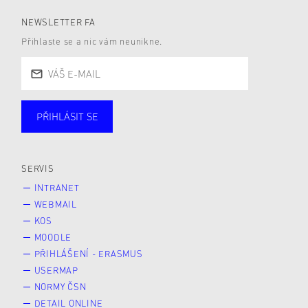
NEWSLETTER FA
Přihlaste se a nic vám neunikne.
PŘIHLÁSIT SE
Studující
Zaměstnané
Alumni
Veřejnost
Zájemce* kyně o studium
SERVIS
INTRANET
WEBMAIL
KOS
MOODLE
PŘIHLÁŠENÍ - ERASMUS
USERMAP
NORMY ČSN
DETAIL ONLINE