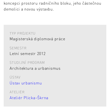
koncepci prostoru radničního bloku, jeho částečnou
demolici a novou výstavbu.
TYP PROJEKTU
Magisterská diplomová práce
SEMESTR
Letní semestr 2012
STUDIJNÍ PROGRAM
Architektura a urbanismus
ÚSTAV
Ústav urbanismu
ATELIÉR
Ateliér Plicka–Škrna