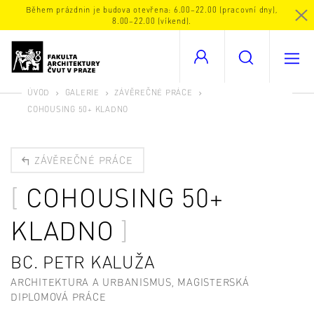
Během prázdnin je budova otevřena: 6.00–22.00 (pracovní dny),
8.00–22.00 (víkend).
ÚVOD
GALERIE
ZÁVĚREČNÉ PRÁCE
COHOUSING 50+ KLADNO
ZÁVĚREČNÉ PRÁCE
COHOUSING 50+
KLADNO
BC. PETR KALUŽA
ARCHITEKTURA A URBANISMUS, MAGISTERSKÁ
DIPLOMOVÁ PRÁCE