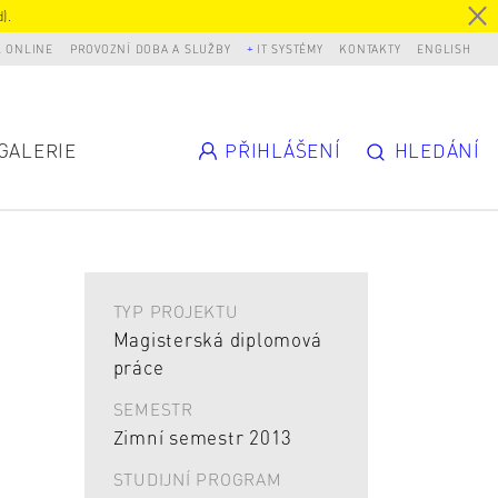
).
L ONLINE
PROVOZNÍ DOBA A SLUŽBY
IT SYSTÉMY
KONTAKTY
ENGLISH
GALERIE
PŘIHLÁŠENÍ
HLEDÁNÍ
TYP PROJEKTU
Magisterská diplomová
práce
SEMESTR
Zimní semestr 2013
STUDIJNÍ PROGRAM