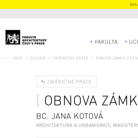
Běhe
FAKULTA
UC
ÚVOD
GALERIE
ZÁVĚREČNÉ PRÁCE
OBNOVA ZÁMKU V ČES
ZÁVĚREČNÉ PRÁCE
OBNOVA ZÁMKU
BC. JANA KOTOVÁ
ARCHITEKTURA A URBANISMUS, MAGISTER