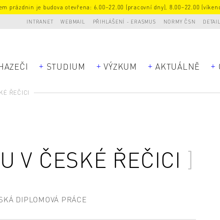
m prázdnin je budova otevřena: 6.00–22.00 (pracovní dny), 8.00–22.00 (víkend
INTRANET
WEBMAIL
PŘIHLÁŠENÍ - ERASMUS
NORMY ČSN
DETAI
HAZEČI
STUDIUM
VÝZKUM
AKTUÁLNĚ
KÉ ŘEČICI
 V ČESKÉ ŘEČICI
SKÁ DIPLOMOVÁ PRÁCE