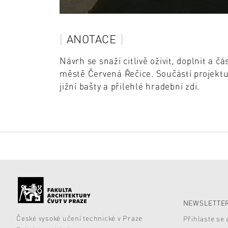
ANOTACE
Návrh se snaží citlivě oživit, doplnit a
městě Červená Řečice. Součástí projekt
jižní bašty a přilehlé hradební zdi.
NEWSLETTER
České vysoké učení technické v Praze
Přihlaste se