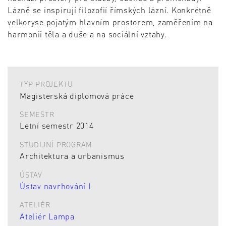
Lázně se inspirují filozofií římských lázní. Konkrétně
velkoryse pojatým hlavním prostorem, zaměřením na
harmonii těla a duše a na sociální vztahy.
TYP PROJEKTU
Magisterská diplomová práce
SEMESTR
Letní semestr 2014
STUDIJNÍ PROGRAM
Architektura a urbanismus
ÚSTAV
Ústav navrhování I
ATELIÉR
Ateliér Lampa