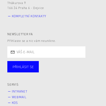
Thákurova 9
166 34 Praha 6 - Dejvice
KOMPLETNÍ KONTAKTY
NEWSLETTER FA
Přihlaste se a nic vám neunikne.
PŘIHLÁSIT SE
Studující
Zaměstnané
Alumni
Veřejnost
Zájemce* kyně o studium
SERVIS
INTRANET
WEBMAIL
KOS