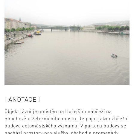
ANOTACE
Objekt lázní je umístěn na Hořejším nábřeží na
Smíchově u železničního mostu. Je pojat jako nábřežní
budova celoměstského významu. V parteru budovy se
nachází prostory pro služby, obchod a promenády.