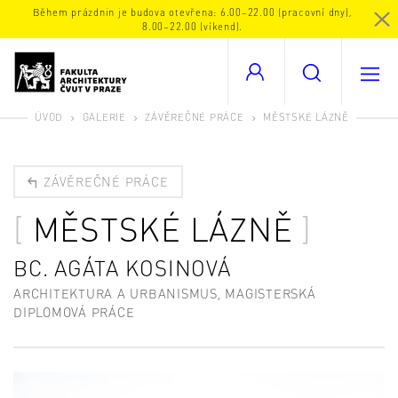
Během prázdnin je budova otevřena: 6.00–22.00 (pracovní dny),
8.00–22.00 (víkend).
ÚVOD
GALERIE
ZÁVĚREČNÉ PRÁCE
MĚSTSKÉ LÁZNĚ
ZÁVĚREČNÉ PRÁCE
MĚSTSKÉ LÁZNĚ
BC. AGÁTA KOSINOVÁ
ARCHITEKTURA A URBANISMUS, MAGISTERSKÁ
DIPLOMOVÁ PRÁCE