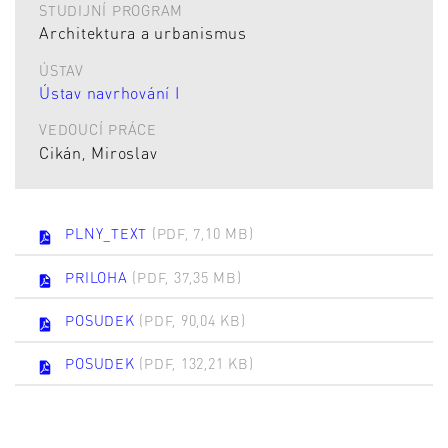
STUDIJNÍ PROGRAM
Architektura a urbanismus
ÚSTAV
Ústav navrhování I
VEDOUCÍ PRÁCE
Cikán, Miroslav
PLNY_TEXT
(PDF, 7,10 MB)
PRILOHA
(PDF, 37,35 MB)
POSUDEK
(PDF, 90,04 KB)
POSUDEK
(PDF, 132,21 KB)