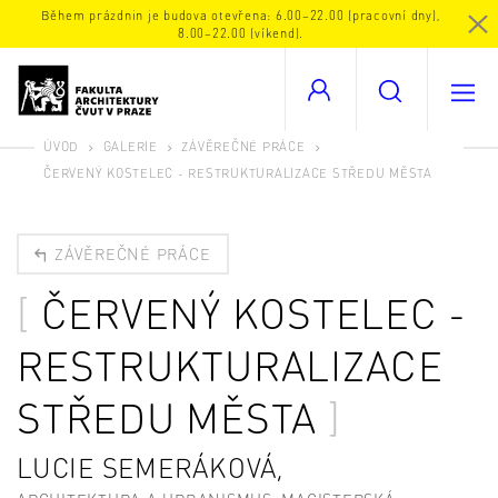
Během prázdnin je budova otevřena: 6.00–22.00 (pracovní dny),
8.00–22.00 (víkend).
ÚVOD
GALERIE
ZÁVĚREČNÉ PRÁCE
ČERVENÝ KOSTELEC - RESTRUKTURALIZACE STŘEDU MĚSTA
ZÁVĚREČNÉ PRÁCE
ČERVENÝ KOSTELEC -
RESTRUKTURALIZACE
STŘEDU MĚSTA
LUCIE SEMERÁKOVÁ,