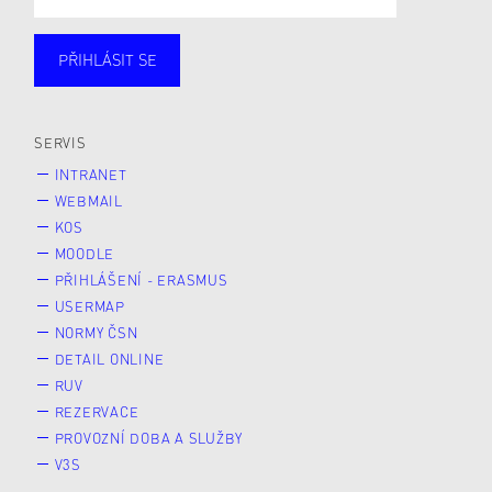
PŘIHLÁSIT SE
Studující
Zaměstnané
Alumni
Veřejnost
Zájemce* kyně o studium
SERVIS
INTRANET
WEBMAIL
KOS
MOODLE
PŘIHLÁŠENÍ - ERASMUS
USERMAP
NORMY ČSN
DETAIL ONLINE
RUV
REZERVACE
PROVOZNÍ DOBA A SLUŽBY
V3S