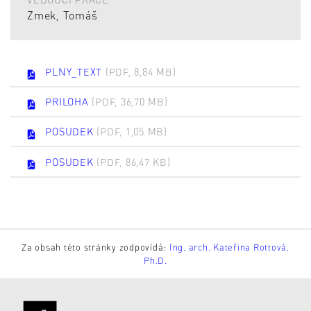
Zmek, Tomáš
PLNY_TEXT
(PDF, 8,84 MB)
PRILOHA
(PDF, 36,70 MB)
POSUDEK
(PDF, 1,05 MB)
POSUDEK
(PDF, 86,47 KB)
Za obsah této stránky zodpovídá:
Ing. arch. Kateřina Rottová,
Ph.D.