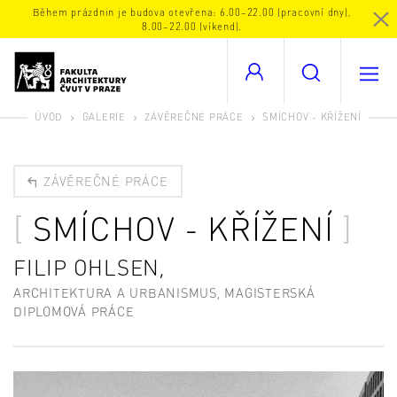
Během prázdnin je budova otevřena: 6.00–22.00 (pracovní dny),
8.00–22.00 (víkend).
ÚVOD
GALERIE
ZÁVĚREČNÉ PRÁCE
SMÍCHOV - KŘÍŽENÍ
ZÁVĚREČNÉ PRÁCE
SMÍCHOV - KŘÍŽENÍ
FILIP OHLSEN,
ARCHITEKTURA A URBANISMUS, MAGISTERSKÁ
DIPLOMOVÁ PRÁCE