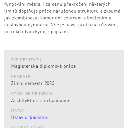
fungování města. I za cenu překročení některých
limitů doplňuje práce narušenou strukturu a zkoumá,
jak zkombinovat komunitní centrum s bydlením a
dostavbou gymnázia. Vše je navíc protkáno různými,
pro okolí typickými, spojkami.
TYP PROJEKTU
Magisterská diplomová práce
SEMESTR
Zimní semestr 2023
STUDIJNÍ PROGRAM
Architektura a urbanismus
ÚSTAV
Ústav urbanismu
VEDOUCÍ PRÁCE