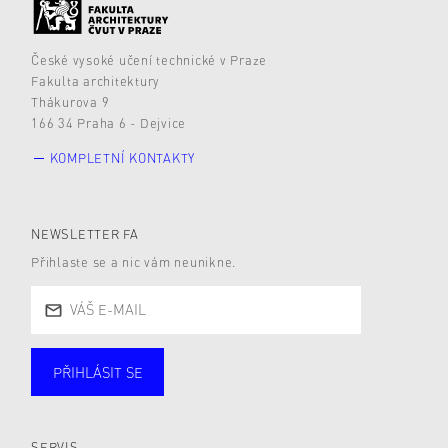
České vysoké učení technické v Praze
Fakulta architektury
Thákurova 9
166 34 Praha 6 - Dejvice
KOMPLETNÍ KONTAKTY
NEWSLETTER FA
Přihlaste se a nic vám neunikne.
PŘIHLÁSIT SE
Studující
Zaměstnané
Alumni
Veřejnost
Zájemce* kyně o studium
SERVIS