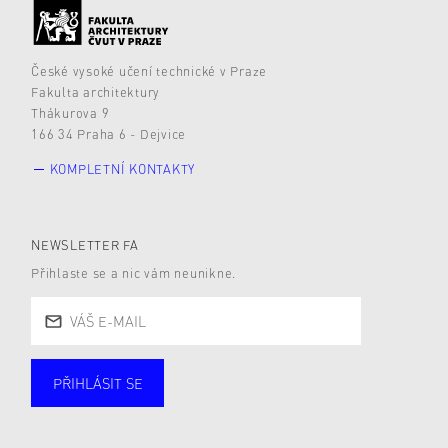
České vysoké učení technické v Praze
Fakulta architektury
Thákurova 9
166 34 Praha 6 - Dejvice
KOMPLETNÍ KONTAKTY
NEWSLETTER FA
Přihlaste se a nic vám neunikne.
PŘIHLÁSIT SE
Studující
Zaměstnané
Alumni
Veřejnost
Zájemce* kyně o studium