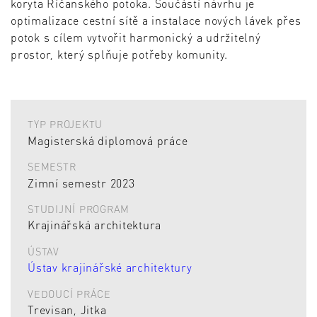
koryta Říčanského potoka. Součástí návrhu je
optimalizace cestní sítě a instalace nových lávek přes
potok s cílem vytvořit harmonický a udržitelný
prostor, který splňuje potřeby komunity.
TYP PROJEKTU
Magisterská diplomová práce
SEMESTR
Zimní semestr 2023
STUDIJNÍ PROGRAM
Krajinářská architektura
ÚSTAV
Ústav krajinářské architektury
VEDOUCÍ PRÁCE
Trevisan, Jitka