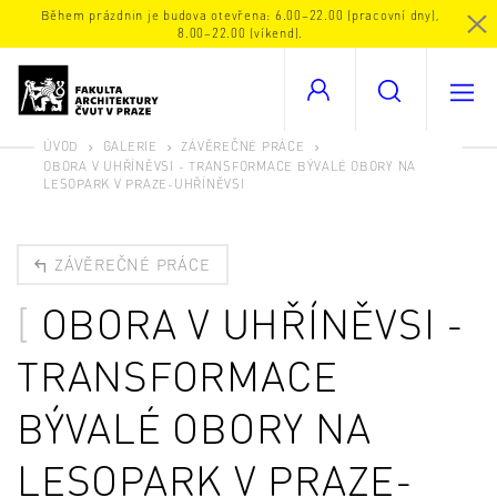
Během prázdnin je budova otevřena: 6.00–22.00 (pracovní dny),
8.00–22.00 (víkend).
ÚVOD
GALERIE
ZÁVĚREČNÉ PRÁCE
OBORA V UHŘÍNĚVSI - TRANSFORMACE BÝVALÉ OBORY NA
LESOPARK V PRAZE-UHŘÍNĚVSI
ZÁVĚREČNÉ PRÁCE
OBORA V UHŘÍNĚVSI -
TRANSFORMACE
BÝVALÉ OBORY NA
LESOPARK V PRAZE-