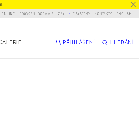
).
L ONLINE
PROVOZNÍ DOBA A SLUŽBY
IT SYSTÉMY
KONTAKTY
ENGLISH
GALERIE
PŘIHLÁŠENÍ
HLEDÁNÍ