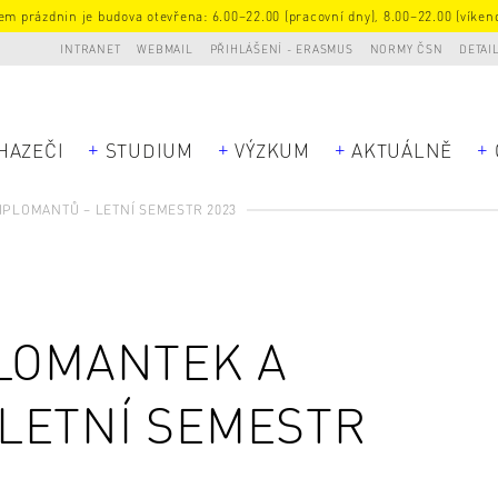
m prázdnin je budova otevřena: 6.00–22.00 (pracovní dny), 8.00–22.00 (víkend
INTRANET
WEBMAIL
PŘIHLÁŠENÍ - ERASMUS
NORMY ČSN
DETAI
HAZEČI
STUDIUM
VÝZKUM
AKTUÁLNĚ
IPLOMANTŮ – LETNÍ SEMESTR 2023
PLOMANTEK A
LETNÍ SEMESTR