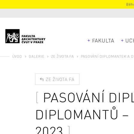
Běhe
FAKULTA
UC
ÚVOD
GALERIE
ZE ŽIVOTA FA
PASOVÁNÍ DIPLOMANTEK A D
ZE ŽIVOTA FA
PASOVÁNÍ DI
DIPLOMANTŮ – 
2023